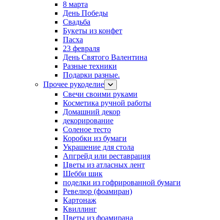
8 марта
День Победы
Свадьба
Букеты из конфет
Пасха
23 февраля
День Святого Валентина
Разные техники
Подарки разные.
Прочее рукоделие
Свечи своими руками
Косметика ручной работы
Домашний декор
декорирование
Соленое тесто
Коробки из бумаги
Украшение для стола
Апгрейд или реставрация
Цветы из атласных лент
Шебби шик
поделки из гофрированной бумаги
Ревелюр (фоамиран)
Картонаж
Квиллинг
Цветы из фоамирана