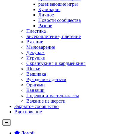
развивающие игры
Кулинария
Личное
Новости сообщества
Разное
Пластика
Бисероплетение, плетение
Вязание
Мыловарение
Декупаж
Игрушки
Скрапбукинг и кардмейкинг
Шитье
Вышивка
Рукоделие с детьми
Оригами
Канзаши
Поделки и мастер-классы
Валяние из шерсти
Закрытое сообщество
Вдохновение
Домой