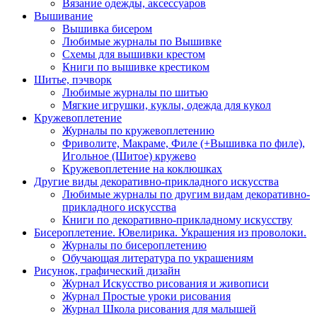
Вязание одежды, аксессуаров
Вышивание
Вышивка бисером
Любимые журналы по Вышивке
Схемы для вышивки крестом
Книги по вышивке крестиком
Шитье, пэчворк
Любимые журналы по шитью
Мягкие игрушки, куклы, одежда для кукол
Кружевоплетение
Журналы по кружевоплетению
Фриволите, Макраме, Филе (+Вышивка по филе),
Игольное (Шитое) кружево
Кружевоплетение на коклюшках
Другие виды декоративно-прикладного искусства
Любимые журналы по другим видам декоративно-
прикладного искусства
Книги по декоративно-прикладному искусству
Бисероплетение. Ювелирика. Украшения из проволоки.
Журналы по бисероплетению
Обучающая литература по украшениям
Рисунок, графический дизайн
Журнал Искусство рисования и живописи
Журнал Простые уроки рисования
Журнал Школа рисования для малышей