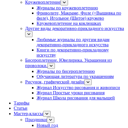
Кружевоплетение
Журналы по кружевоплетению
Фриволите, Макраме, Филе (+Вышивка по
филе), Игольное (Шитое) кружево
Кружевоплетение на коклюшках
Другие виды декоративно-прикладного искусства
Любимые журналы по другим видам
декоративно-прикладного искусства
Книги по декоративно-прикладному
искусству
Бисероплетение. Ювелирика. Украшения из
проволоки.
Журналы по бисероплетению
Обучающая литература по украшениям
Рисунок, графический дизайн
Журнал Искусство рисования и живописи
Журнал Простые уроки рисования
Журнал Школа рисования для малышей
Тарифы
Статьи
Мастер-классы
Праздники
Новый год