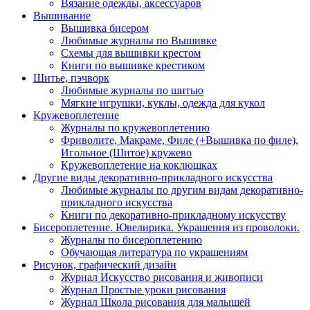
Вязание одежды, аксессуаров
Вышивание
Вышивка бисером
Любимые журналы по Вышивке
Схемы для вышивки крестом
Книги по вышивке крестиком
Шитье, пэчворк
Любимые журналы по шитью
Мягкие игрушки, куклы, одежда для кукол
Кружевоплетение
Журналы по кружевоплетению
Фриволите, Макраме, Филе (+Вышивка по филе),
Игольное (Шитое) кружево
Кружевоплетение на коклюшках
Другие виды декоративно-прикладного искусства
Любимые журналы по другим видам декоративно-
прикладного искусства
Книги по декоративно-прикладному искусству
Бисероплетение. Ювелирика. Украшения из проволоки.
Журналы по бисероплетению
Обучающая литература по украшениям
Рисунок, графический дизайн
Журнал Искусство рисования и живописи
Журнал Простые уроки рисования
Журнал Школа рисования для малышей