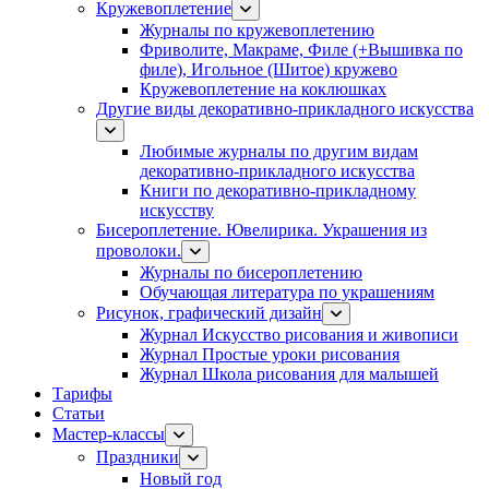
Кружевоплетение
Журналы по кружевоплетению
Фриволите, Макраме, Филе (+Вышивка по
филе), Игольное (Шитое) кружево
Кружевоплетение на коклюшках
Другие виды декоративно-прикладного искусства
Любимые журналы по другим видам
декоративно-прикладного искусства
Книги по декоративно-прикладному
искусству
Бисероплетение. Ювелирика. Украшения из
проволоки.
Журналы по бисероплетению
Обучающая литература по украшениям
Рисунок, графический дизайн
Журнал Искусство рисования и живописи
Журнал Простые уроки рисования
Журнал Школа рисования для малышей
Тарифы
Статьи
Мастер-классы
Праздники
Новый год