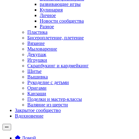
развивающие игры
Кулинария
Личное
Новости сообщества
Разное
Пластика
Бисероплетение, плетение
Вязание
Мыловарение
Декупаж
Игрушки
Скрапбукинг и кардмейкинг
Шитье
Вышивка
Рукоделие с детьми
Оригами
Канзаши
Поделки и мастер-классы
Валяние из шерсти
Закрытое сообщество
Вдохновение
Домой