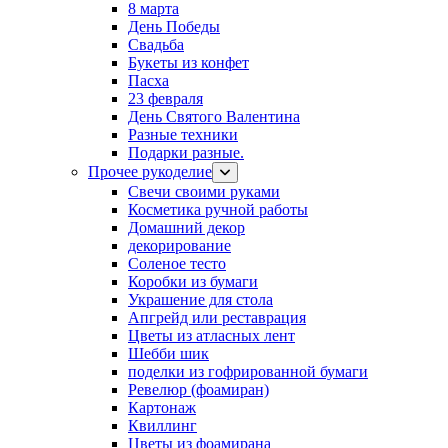
8 марта
День Победы
Свадьба
Букеты из конфет
Пасха
23 февраля
День Святого Валентина
Разные техники
Подарки разные.
Прочее рукоделие
Свечи своими руками
Косметика ручной работы
Домашний декор
декорирование
Соленое тесто
Коробки из бумаги
Украшение для стола
Апгрейд или реставрация
Цветы из атласных лент
Шебби шик
поделки из гофрированной бумаги
Ревелюр (фоамиран)
Картонаж
Квиллинг
Цветы из фоамирана