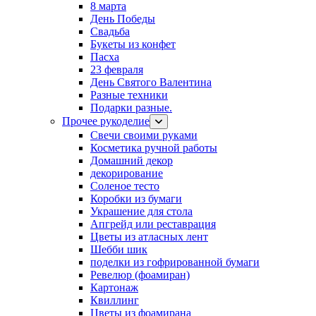
8 марта
День Победы
Свадьба
Букеты из конфет
Пасха
23 февраля
День Святого Валентина
Разные техники
Подарки разные.
Прочее рукоделие
Свечи своими руками
Косметика ручной работы
Домашний декор
декорирование
Соленое тесто
Коробки из бумаги
Украшение для стола
Апгрейд или реставрация
Цветы из атласных лент
Шебби шик
поделки из гофрированной бумаги
Ревелюр (фоамиран)
Картонаж
Квиллинг
Цветы из фоамирана