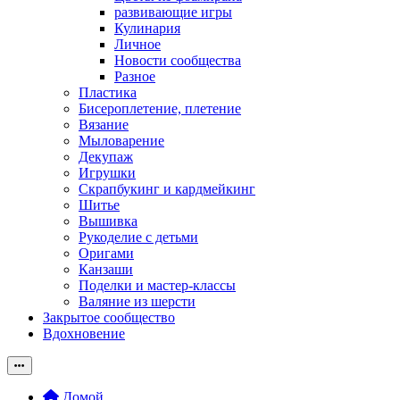
развивающие игры
Кулинария
Личное
Новости сообщества
Разное
Пластика
Бисероплетение, плетение
Вязание
Мыловарение
Декупаж
Игрушки
Скрапбукинг и кардмейкинг
Шитье
Вышивка
Рукоделие с детьми
Оригами
Канзаши
Поделки и мастер-классы
Валяние из шерсти
Закрытое сообщество
Вдохновение
Домой