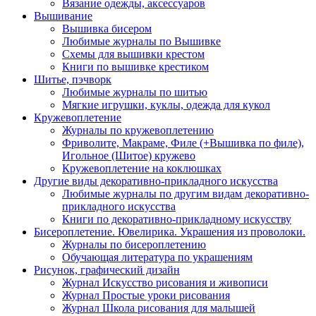
Вязание одежды, аксессуаров
Вышивание
Вышивка бисером
Любимые журналы по Вышивке
Схемы для вышивки крестом
Книги по вышивке крестиком
Шитье, пэчворк
Любимые журналы по шитью
Мягкие игрушки, куклы, одежда для кукол
Кружевоплетение
Журналы по кружевоплетению
Фриволите, Макраме, Филе (+Вышивка по филе),
Игольное (Шитое) кружево
Кружевоплетение на коклюшках
Другие виды декоративно-прикладного искусства
Любимые журналы по другим видам декоративно-
прикладного искусства
Книги по декоративно-прикладному искусству
Бисероплетение. Ювелирика. Украшения из проволоки.
Журналы по бисероплетению
Обучающая литература по украшениям
Рисунок, графический дизайн
Журнал Искусство рисования и живописи
Журнал Простые уроки рисования
Журнал Школа рисования для малышей