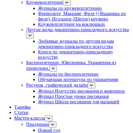
Кружевоплетение
Журналы по кружевоплетению
Фриволите, Макраме, Филе (+Вышивка по
филе), Игольное (Шитое) кружево
Кружевоплетение на коклюшках
Другие виды декоративно-прикладного искусства
Любимые журналы по другим видам
декоративно-прикладного искусства
Книги по декоративно-прикладному
искусству
Бисероплетение. Ювелирика. Украшения из
проволоки.
Журналы по бисероплетению
Обучающая литература по украшениям
Рисунок, графический дизайн
Журнал Искусство рисования и живописи
Журнал Простые уроки рисования
Журнал Школа рисования для малышей
Тарифы
Статьи
Мастер-классы
Праздники
Новый год