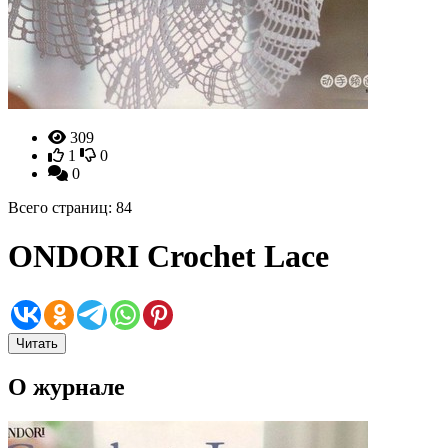
309
1
0
0
Всего страниц: 84
ONDORI Crochet Lace
Читать
О журнале