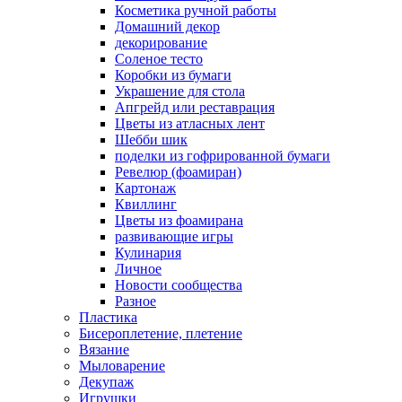
Косметика ручной работы
Домашний декор
декорирование
Соленое тесто
Коробки из бумаги
Украшение для стола
Апгрейд или реставрация
Цветы из атласных лент
Шебби шик
поделки из гофрированной бумаги
Ревелюр (фоамиран)
Картонаж
Квиллинг
Цветы из фоамирана
развивающие игры
Кулинария
Личное
Новости сообщества
Разное
Пластика
Бисероплетение, плетение
Вязание
Мыловарение
Декупаж
Игрушки