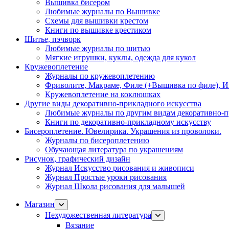
Вышивка бисером
Любимые журналы по Вышивке
Схемы для вышивки крестом
Книги по вышивке крестиком
Шитье, пэчворк
Любимые журналы по шитью
Мягкие игрушки, куклы, одежда для кукол
Кружевоплетение
Журналы по кружевоплетению
Фриволите, Макраме, Филе (+Вышивка по филе), И
Кружевоплетение на коклюшках
Другие виды декоративно-прикладного искусства
Любимые журналы по другим видам декоративно-п
Книги по декоративно-прикладному искусству
Бисероплетение. Ювелирика. Украшения из проволоки.
Журналы по бисероплетению
Обучающая литература по украшениям
Рисунок, графический дизайн
Журнал Искусство рисования и живописи
Журнал Простые уроки рисования
Журнал Школа рисования для малышей
Магазин
Нехудожественная литература
Вязание