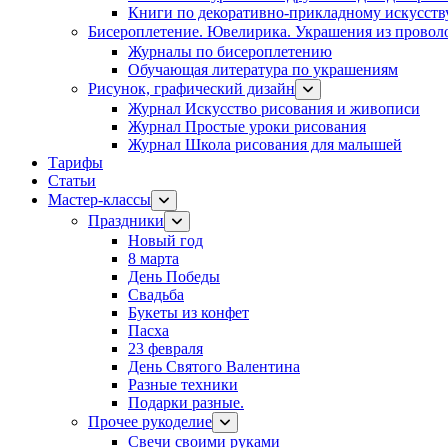
Книги по декоративно-прикладному искусств
Бисероплетение. Ювелирика. Украшения из провол
Журналы по бисероплетению
Обучающая литература по украшениям
Рисунок, графический дизайн
Журнал Искусство рисования и живописи
Журнал Простые уроки рисования
Журнал Школа рисования для малышей
Тарифы
Статьи
Мастер-классы
Праздники
Новый год
8 марта
День Победы
Свадьба
Букеты из конфет
Пасха
23 февраля
День Святого Валентина
Разные техники
Подарки разные.
Прочее рукоделие
Свечи своими руками