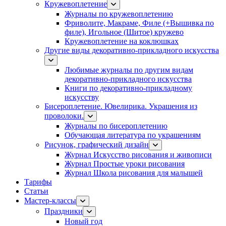
Кружевоплетение
Журналы по кружевоплетению
Фриволите, Макраме, Филе (+Вышивка по
филе), Игольное (Шитое) кружево
Кружевоплетение на коклюшках
Другие виды декоративно-прикладного искусства
Любимые журналы по другим видам
декоративно-прикладного искусства
Книги по декоративно-прикладному
искусству
Бисероплетение. Ювелирика. Украшения из
проволоки.
Журналы по бисероплетению
Обучающая литература по украшениям
Рисунок, графический дизайн
Журнал Искусство рисования и живописи
Журнал Простые уроки рисования
Журнал Школа рисования для малышей
Тарифы
Статьи
Мастер-классы
Праздники
Новый год