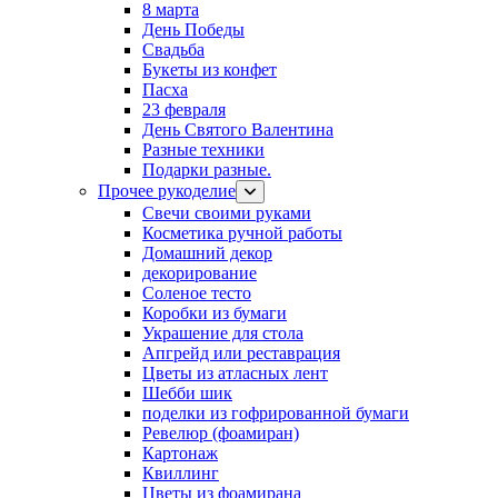
8 марта
День Победы
Свадьба
Букеты из конфет
Пасха
23 февраля
День Святого Валентина
Разные техники
Подарки разные.
Прочее рукоделие
Свечи своими руками
Косметика ручной работы
Домашний декор
декорирование
Соленое тесто
Коробки из бумаги
Украшение для стола
Апгрейд или реставрация
Цветы из атласных лент
Шебби шик
поделки из гофрированной бумаги
Ревелюр (фоамиран)
Картонаж
Квиллинг
Цветы из фоамирана