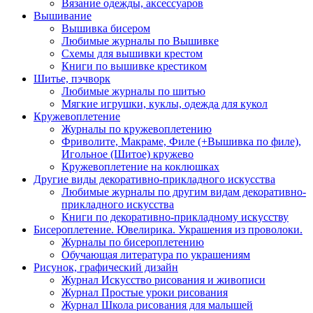
Вязание одежды, аксессуаров
Вышивание
Вышивка бисером
Любимые журналы по Вышивке
Схемы для вышивки крестом
Книги по вышивке крестиком
Шитье, пэчворк
Любимые журналы по шитью
Мягкие игрушки, куклы, одежда для кукол
Кружевоплетение
Журналы по кружевоплетению
Фриволите, Макраме, Филе (+Вышивка по филе),
Игольное (Шитое) кружево
Кружевоплетение на коклюшках
Другие виды декоративно-прикладного искусства
Любимые журналы по другим видам декоративно-
прикладного искусства
Книги по декоративно-прикладному искусству
Бисероплетение. Ювелирика. Украшения из проволоки.
Журналы по бисероплетению
Обучающая литература по украшениям
Рисунок, графический дизайн
Журнал Искусство рисования и живописи
Журнал Простые уроки рисования
Журнал Школа рисования для малышей