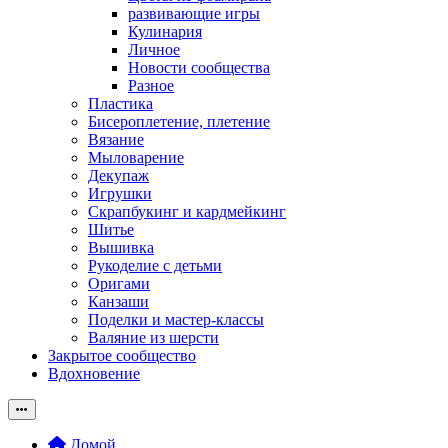
развивающие игры
Кулинария
Личное
Новости сообщества
Разное
Пластика
Бисероплетение, плетение
Вязание
Мыловарение
Декупаж
Игрушки
Скрапбукинг и кардмейкинг
Шитье
Вышивка
Рукоделие с детьми
Оригами
Канзаши
Поделки и мастер-классы
Валяние из шерсти
Закрытое сообщество
Вдохновение
Домой