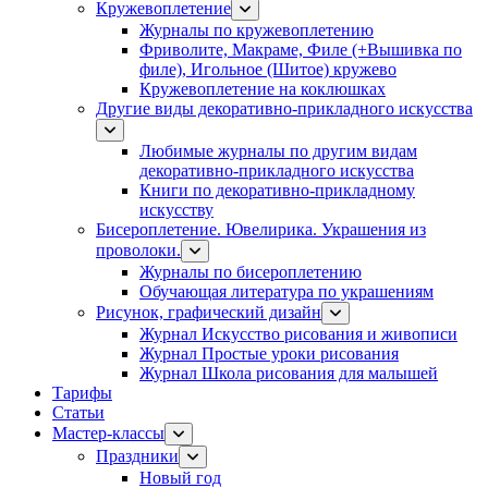
Кружевоплетение
Журналы по кружевоплетению
Фриволите, Макраме, Филе (+Вышивка по
филе), Игольное (Шитое) кружево
Кружевоплетение на коклюшках
Другие виды декоративно-прикладного искусства
Любимые журналы по другим видам
декоративно-прикладного искусства
Книги по декоративно-прикладному
искусству
Бисероплетение. Ювелирика. Украшения из
проволоки.
Журналы по бисероплетению
Обучающая литература по украшениям
Рисунок, графический дизайн
Журнал Искусство рисования и живописи
Журнал Простые уроки рисования
Журнал Школа рисования для малышей
Тарифы
Статьи
Мастер-классы
Праздники
Новый год