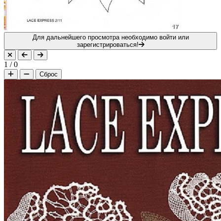
Для дальнейшего просмотра необходимо войти или
зарегистрироваться!
1
/
0
Сброс