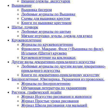
Вязание одежды, аксессуаров
Вышивание
Вышивка бисером
Любимые журналы по Вышивке
Схемы для вышивки крестом
Книги по вышивке крестиком
Шитье, пэчворк
Любимые журналы по шитью
Мягкие игрушки, куклы, одежда для кукол
Кружевоплетение
Журналы по кружевоплетению
Фриволите, Макраме, Филе (+Вышивка по филе),
Игольное (Шитое) кружево
Кружевоплетение на коклюшках
Другие виды декоративно-прикладного искусства
Любимые журналы по другим видам декоративно-
прикладного искусства
Книги по декоративно-прикладному искусству
Бисероплетение. Ювелирика. Украшения из проволоки.
Журналы по бисероплетению
Обучающая литература по украшениям
Рисунок, графический дизайн
Журнал Искусство рисования и живописи
Журнал Простые уроки рисования
Журнал Школа рисования для малышей