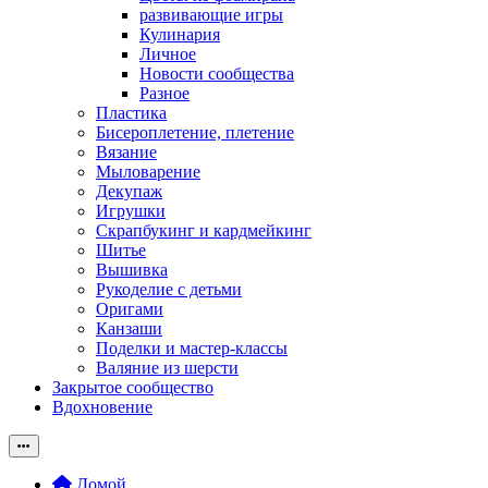
развивающие игры
Кулинария
Личное
Новости сообщества
Разное
Пластика
Бисероплетение, плетение
Вязание
Мыловарение
Декупаж
Игрушки
Скрапбукинг и кардмейкинг
Шитье
Вышивка
Рукоделие с детьми
Оригами
Канзаши
Поделки и мастер-классы
Валяние из шерсти
Закрытое сообщество
Вдохновение
Домой