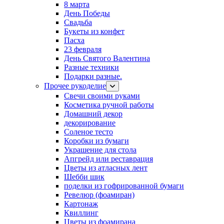
8 марта
День Победы
Свадьба
Букеты из конфет
Пасха
23 февраля
День Святого Валентина
Разные техники
Подарки разные.
Прочее рукоделие
Свечи своими руками
Косметика ручной работы
Домашний декор
декорирование
Соленое тесто
Коробки из бумаги
Украшение для стола
Апгрейд или реставрация
Цветы из атласных лент
Шебби шик
поделки из гофрированной бумаги
Ревелюр (фоамиран)
Картонаж
Квиллинг
Цветы из фоамирана