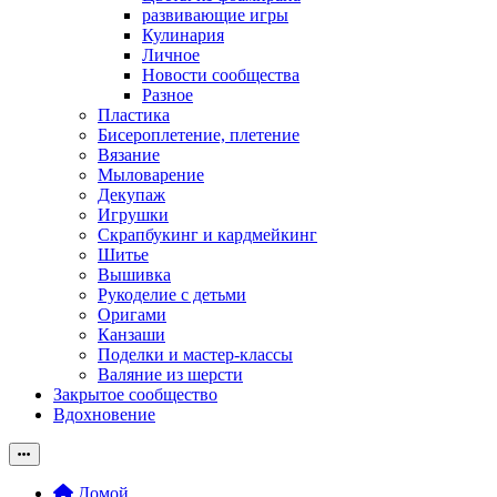
развивающие игры
Кулинария
Личное
Новости сообщества
Разное
Пластика
Бисероплетение, плетение
Вязание
Мыловарение
Декупаж
Игрушки
Скрапбукинг и кардмейкинг
Шитье
Вышивка
Рукоделие с детьми
Оригами
Канзаши
Поделки и мастер-классы
Валяние из шерсти
Закрытое сообщество
Вдохновение
Домой