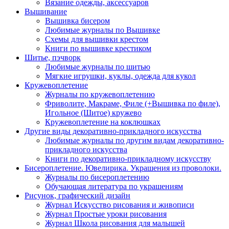
Вязание одежды, аксессуаров
Вышивание
Вышивка бисером
Любимые журналы по Вышивке
Схемы для вышивки крестом
Книги по вышивке крестиком
Шитье, пэчворк
Любимые журналы по шитью
Мягкие игрушки, куклы, одежда для кукол
Кружевоплетение
Журналы по кружевоплетению
Фриволите, Макраме, Филе (+Вышивка по филе),
Игольное (Шитое) кружево
Кружевоплетение на коклюшках
Другие виды декоративно-прикладного искусства
Любимые журналы по другим видам декоративно-
прикладного искусства
Книги по декоративно-прикладному искусству
Бисероплетение. Ювелирика. Украшения из проволоки.
Журналы по бисероплетению
Обучающая литература по украшениям
Рисунок, графический дизайн
Журнал Искусство рисования и живописи
Журнал Простые уроки рисования
Журнал Школа рисования для малышей