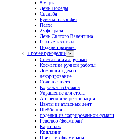
8 марта
День Победы
Свадьба
Букеты из конфет
Пасха
23 февраля
День Святого Валентина
Разные техники
Подарки разные.
Прочее рукоделие
Свечи своими руками
Косметика ручной работы
Домашний декор
декорирование
Соленое тесто
Коробки из бумаги
Украшение для стола
Апгрейд или реставрация
Цветы из атласных лент
Шебби шик
поделки из гофрированной бумаги
Ревелюр (фоамиран)
Картонаж
Квиллинг
Цветы из фоамирана