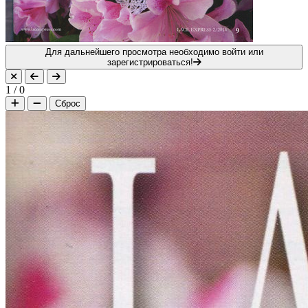
Для дальнейшего просмотра необходимо войти или
зарегистрироваться!
1
/
0
Сброс