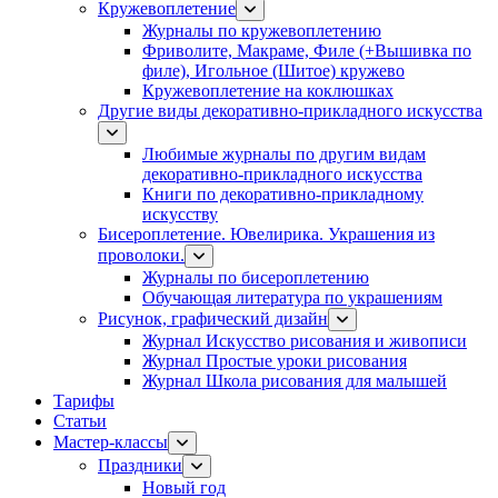
Кружевоплетение
Журналы по кружевоплетению
Фриволите, Макраме, Филе (+Вышивка по
филе), Игольное (Шитое) кружево
Кружевоплетение на коклюшках
Другие виды декоративно-прикладного искусства
Любимые журналы по другим видам
декоративно-прикладного искусства
Книги по декоративно-прикладному
искусству
Бисероплетение. Ювелирика. Украшения из
проволоки.
Журналы по бисероплетению
Обучающая литература по украшениям
Рисунок, графический дизайн
Журнал Искусство рисования и живописи
Журнал Простые уроки рисования
Журнал Школа рисования для малышей
Тарифы
Статьи
Мастер-классы
Праздники
Новый год