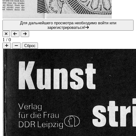
Для дальнейшего просмотра необходимо войти или
зарегистрироваться!
1
/
0
Сброс