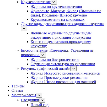
Кружевоплетение
Журналы по кружевоплетению
Фриволите, Макраме, Филе (+Вышивка по
филе), Игольное (Шитое) кружево
Кружевоплетение на коклюшках
Другие виды декоративно-прикладного искусства
Любимые журналы по другим видам
декоративно-прикладного искусства
Книги по декоративно-прикладному
искусству
Бисероплетение. Ювелирика. Украшения из
проволоки.
Журналы по бисероплетению
Обучающая литература по украшениям
Рисунок, графический дизайн
Журнал Искусство рисования и живописи
Журнал Простые уроки рисования
Журнал Школа рисования для малышей
Тарифы
Статьи
Мастер-классы
Праздники
Новый год