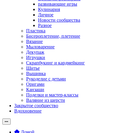
развивающие игры
Кулинария
Личное
Новости сообщества
Разное
Пластика
Бисероплетение, плетение
Вязание
Мыловарение
Декупаж
Игрушки
Скрапбукинг и кардмейкинг
Шитье
Вышивка
Рукоделие с детьми
Оригами
Канзаши
Поделки и мастер-классы
Валяние из шерсти
Закрытое сообщество
Вдохновение
Домой