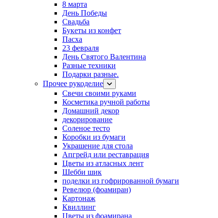
8 марта
День Победы
Свадьба
Букеты из конфет
Пасха
23 февраля
День Святого Валентина
Разные техники
Подарки разные.
Прочее рукоделие
Свечи своими руками
Косметика ручной работы
Домашний декор
декорирование
Соленое тесто
Коробки из бумаги
Украшение для стола
Апгрейд или реставрация
Цветы из атласных лент
Шебби шик
поделки из гофрированной бумаги
Ревелюр (фоамиран)
Картонаж
Квиллинг
Цветы из фоамирана