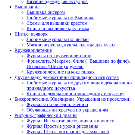
Вязание одежды, аксессуаров
Вышивание
Вышивка бисером
Любимые журналы по Вышивке
Схемы для вышивки крестом
Книги по вышивке крестиком
Шитье, пэчворк
Любимые журналы по шитью
Мягкие игрушки, куклы, одежда для кукол
Кружевоплетение
Журналы по кружевоплетению
Фриволите, Макраме, Филе (+Вышивка по филе),
Игольное (Шитое) кружево
Кружевоплетение на коклюшках
Другие виды декоративно-прикладного искусства
Любимые журналы по другим видам декоративно-
прикладного искусства
Книги по декоративно-прикладному искусству
Бисероплетение. Ювелирика. Украшения из проволоки.
Журналы по бисероплетению
Обучающая литература по украшениям
Рисунок, графический дизайн
Журнал Искусство рисования и живописи
Журнал Простые уроки рисования
Журнал Школа рисования для малышей