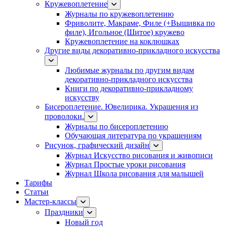
Кружевоплетение
Журналы по кружевоплетению
Фриволите, Макраме, Филе (+Вышивка по
филе), Игольное (Шитое) кружево
Кружевоплетение на коклюшках
Другие виды декоративно-прикладного искусства
Любимые журналы по другим видам
декоративно-прикладного искусства
Книги по декоративно-прикладному
искусству
Бисероплетение. Ювелирика. Украшения из
проволоки.
Журналы по бисероплетению
Обучающая литература по украшениям
Рисунок, графический дизайн
Журнал Искусство рисования и живописи
Журнал Простые уроки рисования
Журнал Школа рисования для малышей
Тарифы
Статьи
Мастер-классы
Праздники
Новый год