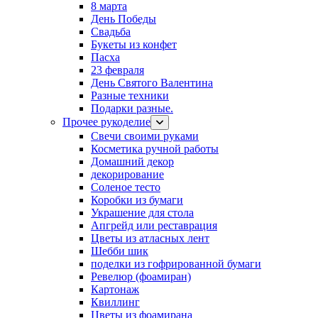
8 марта
День Победы
Свадьба
Букеты из конфет
Пасха
23 февраля
День Святого Валентина
Разные техники
Подарки разные.
Прочее рукоделие
Свечи своими руками
Косметика ручной работы
Домашний декор
декорирование
Соленое тесто
Коробки из бумаги
Украшение для стола
Апгрейд или реставрация
Цветы из атласных лент
Шебби шик
поделки из гофрированной бумаги
Ревелюр (фоамиран)
Картонаж
Квиллинг
Цветы из фоамирана