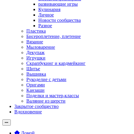
развивающие игры
Кулинария
Личное
Новости сообщества
Разное
Пластика
Бисероплетение, плетение
Вязание
Мыловарение
Декупаж
Игрушки
Скрапбукинг и кардмейкинг
Шитье
Вышивка
Рукоделие с детьми
Оригами
Канзаши
Поделки и мастер-классы
Валяние из шерсти
Закрытое сообщество
Вдохновение
Домой