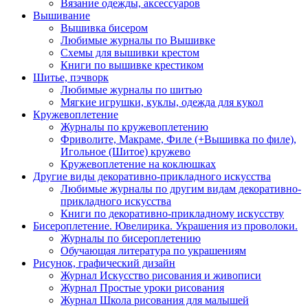
Вязание одежды, аксессуаров
Вышивание
Вышивка бисером
Любимые журналы по Вышивке
Схемы для вышивки крестом
Книги по вышивке крестиком
Шитье, пэчворк
Любимые журналы по шитью
Мягкие игрушки, куклы, одежда для кукол
Кружевоплетение
Журналы по кружевоплетению
Фриволите, Макраме, Филе (+Вышивка по филе),
Игольное (Шитое) кружево
Кружевоплетение на коклюшках
Другие виды декоративно-прикладного искусства
Любимые журналы по другим видам декоративно-
прикладного искусства
Книги по декоративно-прикладному искусству
Бисероплетение. Ювелирика. Украшения из проволоки.
Журналы по бисероплетению
Обучающая литература по украшениям
Рисунок, графический дизайн
Журнал Искусство рисования и живописи
Журнал Простые уроки рисования
Журнал Школа рисования для малышей