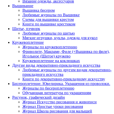
Вязание одежды, аксессуаров
Вышивание
Вышивка бисером
Любимые журналы по Вышивке
Схемы для вышивки крестом
Книги по вышивке крестиком
Шитье, пэчворк
Любимые журналы по шитью
Мягкие игрушки, куклы, одежда для кукол
Кружевоплетение
Журналы по кружевоплетению
Фриволите, Макраме, Филе (+Вышивка по филе),
Игольное (Шитое) кружево
Кружевоплетение на коклюшках
Другие виды декоративно-прикладного искусства
Любимые журналы по другим видам декоративно-
прикладного искусства
Книги по декоративно-прикладному искусству
Бисероплетение. Ювелирика. Украшения из проволоки.
Журналы по бисероплетению
Обучающая литература по украшениям
Рисунок, графический дизайн
Журнал Искусство рисования и живописи
Журнал Простые уроки рисования
Журнал Школа рисования для малышей