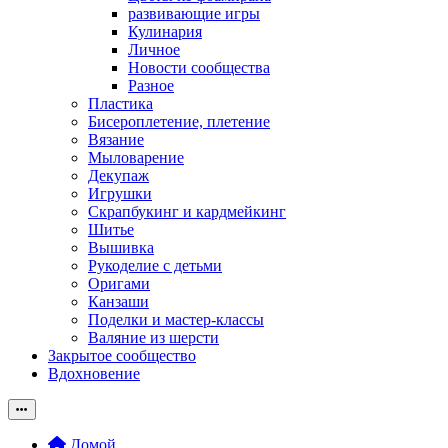
развивающие игры
Кулинария
Личное
Новости сообщества
Разное
Пластика
Бисероплетение, плетение
Вязание
Мыловарение
Декупаж
Игрушки
Скрапбукинг и кардмейкинг
Шитье
Вышивка
Рукоделие с детьми
Оригами
Канзаши
Поделки и мастер-классы
Валяние из шерсти
Закрытое сообщество
Вдохновение
Домой