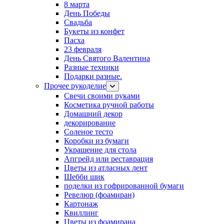
8 марта
День Победы
Свадьба
Букеты из конфет
Пасха
23 февраля
День Святого Валентина
Разные техники
Подарки разные.
Прочее рукоделие
Свечи своими руками
Косметика ручной работы
Домашний декор
декорирование
Соленое тесто
Коробки из бумаги
Украшение для стола
Апгрейд или реставрация
Цветы из атласных лент
Шебби шик
поделки из гофрированной бумаги
Ревелюр (фоамиран)
Картонаж
Квиллинг
Цветы из фоамирана