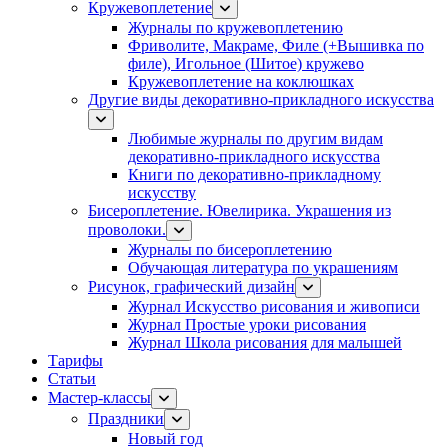
Кружевоплетение
Журналы по кружевоплетению
Фриволите, Макраме, Филе (+Вышивка по
филе), Игольное (Шитое) кружево
Кружевоплетение на коклюшках
Другие виды декоративно-прикладного искусства
Любимые журналы по другим видам
декоративно-прикладного искусства
Книги по декоративно-прикладному
искусству
Бисероплетение. Ювелирика. Украшения из
проволоки.
Журналы по бисероплетению
Обучающая литература по украшениям
Рисунок, графический дизайн
Журнал Искусство рисования и живописи
Журнал Простые уроки рисования
Журнал Школа рисования для малышей
Тарифы
Статьи
Мастер-классы
Праздники
Новый год