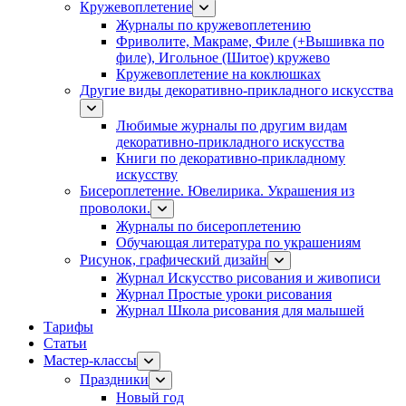
Кружевоплетение
Журналы по кружевоплетению
Фриволите, Макраме, Филе (+Вышивка по
филе), Игольное (Шитое) кружево
Кружевоплетение на коклюшках
Другие виды декоративно-прикладного искусства
Любимые журналы по другим видам
декоративно-прикладного искусства
Книги по декоративно-прикладному
искусству
Бисероплетение. Ювелирика. Украшения из
проволоки.
Журналы по бисероплетению
Обучающая литература по украшениям
Рисунок, графический дизайн
Журнал Искусство рисования и живописи
Журнал Простые уроки рисования
Журнал Школа рисования для малышей
Тарифы
Статьи
Мастер-классы
Праздники
Новый год