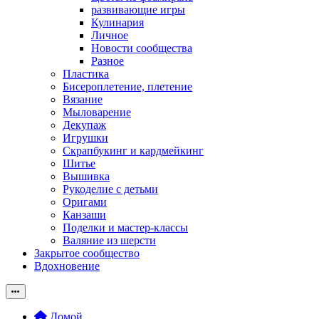
развивающие игры
Кулинария
Личное
Новости сообщества
Разное
Пластика
Бисероплетение, плетение
Вязание
Мыловарение
Декупаж
Игрушки
Скрапбукинг и кардмейкинг
Шитье
Вышивка
Рукоделие с детьми
Оригами
Канзаши
Поделки и мастер-классы
Валяние из шерсти
Закрытое сообщество
Вдохновение
Домой