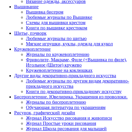
Вязание одежды, аксессуаров
Вышивание
Вышивка бисером
Любимые журналы по Вышивке
Схемы для вышивки крестом
Книги по вышивке крестиком
Шитье, пэчворк
Любимые журналы по шитью
Мягкие игрушки, куклы, одежда для кукол
Кружевоплетение
Журналы по кружевоплетению
Фриволите, Макраме, Филе (+Вышивка по филе),
Игольное (Шитое) кружево
Кружевоплетение на коклюшках
Другие виды декоративно-прикладного искусства
Любимые журналы по другим видам декоративно-
прикладного искусства
Книги по декоративно-прикладному искусству
Бисероплетение. Ювелирика. Украшения из проволоки.
Журналы по бисероплетению
Обучающая литература по украшениям
Рисунок, графический дизайн
Журнал Искусство рисования и живописи
Журнал Простые уроки рисования
Журнал Школа рисования для малышей