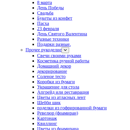
8 марта
День Победы
Свадьба
Букеты из конфет
Пасха
23 февраля
День Святого Валентина
Разные техники
Подарки разные.
Прочее рукоделие
Свечи своими руками
Косметика ручной работы
Домашний декор
декорирование
Соленое тесто
Коробки из бумаги
Украшение для стола
Апгрейд или реставрация
Цветы из атласных лент
Шебби шик
поделки из гофрированной бумаги
Ревелюр (фоамиран)
Картонаж
Квиллинг
Цветы из фоамирана