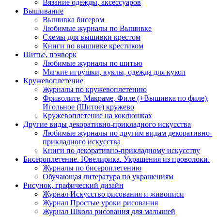
Вязание одежды, аксессуаров
Вышивание
Вышивка бисером
Любимые журналы по Вышивке
Схемы для вышивки крестом
Книги по вышивке крестиком
Шитье, пэчворк
Любимые журналы по шитью
Мягкие игрушки, куклы, одежда для кукол
Кружевоплетение
Журналы по кружевоплетению
Фриволите, Макраме, Филе (+Вышивка по филе),
Игольное (Шитое) кружево
Кружевоплетение на коклюшках
Другие виды декоративно-прикладного искусства
Любимые журналы по другим видам декоративно-
прикладного искусства
Книги по декоративно-прикладному искусству
Бисероплетение. Ювелирика. Украшения из проволоки.
Журналы по бисероплетению
Обучающая литература по украшениям
Рисунок, графический дизайн
Журнал Искусство рисования и живописи
Журнал Простые уроки рисования
Журнал Школа рисования для малышей