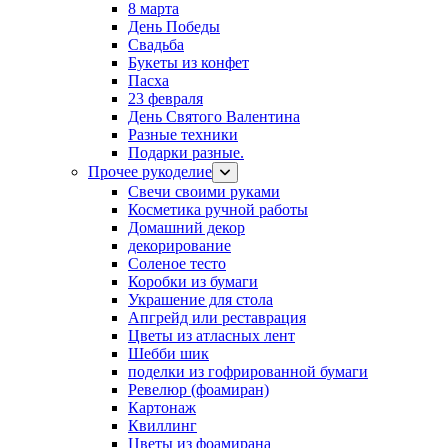
8 марта
День Победы
Свадьба
Букеты из конфет
Пасха
23 февраля
День Святого Валентина
Разные техники
Подарки разные.
Прочее рукоделие
Свечи своими руками
Косметика ручной работы
Домашний декор
декорирование
Соленое тесто
Коробки из бумаги
Украшение для стола
Апгрейд или реставрация
Цветы из атласных лент
Шебби шик
поделки из гофрированной бумаги
Ревелюр (фоамиран)
Картонаж
Квиллинг
Цветы из фоамирана