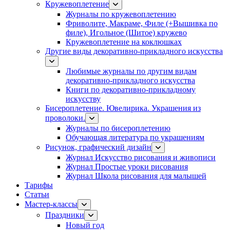
Кружевоплетение
Журналы по кружевоплетению
Фриволите, Макраме, Филе (+Вышивка по
филе), Игольное (Шитое) кружево
Кружевоплетение на коклюшках
Другие виды декоративно-прикладного искусства
Любимые журналы по другим видам
декоративно-прикладного искусства
Книги по декоративно-прикладному
искусству
Бисероплетение. Ювелирика. Украшения из
проволоки.
Журналы по бисероплетению
Обучающая литература по украшениям
Рисунок, графический дизайн
Журнал Искусство рисования и живописи
Журнал Простые уроки рисования
Журнал Школа рисования для малышей
Тарифы
Статьи
Мастер-классы
Праздники
Новый год