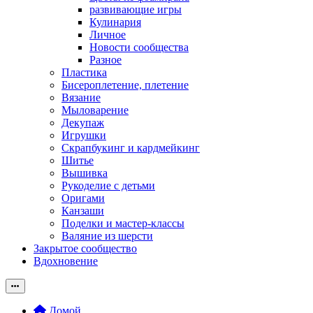
развивающие игры
Кулинария
Личное
Новости сообщества
Разное
Пластика
Бисероплетение, плетение
Вязание
Мыловарение
Декупаж
Игрушки
Скрапбукинг и кардмейкинг
Шитье
Вышивка
Рукоделие с детьми
Оригами
Канзаши
Поделки и мастер-классы
Валяние из шерсти
Закрытое сообщество
Вдохновение
Домой