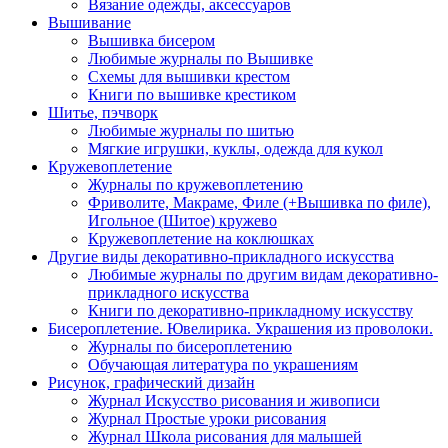
Вязание одежды, аксессуаров
Вышивание
Вышивка бисером
Любимые журналы по Вышивке
Схемы для вышивки крестом
Книги по вышивке крестиком
Шитье, пэчворк
Любимые журналы по шитью
Мягкие игрушки, куклы, одежда для кукол
Кружевоплетение
Журналы по кружевоплетению
Фриволите, Макраме, Филе (+Вышивка по филе),
Игольное (Шитое) кружево
Кружевоплетение на коклюшках
Другие виды декоративно-прикладного искусства
Любимые журналы по другим видам декоративно-
прикладного искусства
Книги по декоративно-прикладному искусству
Бисероплетение. Ювелирика. Украшения из проволоки.
Журналы по бисероплетению
Обучающая литература по украшениям
Рисунок, графический дизайн
Журнал Искусство рисования и живописи
Журнал Простые уроки рисования
Журнал Школа рисования для малышей