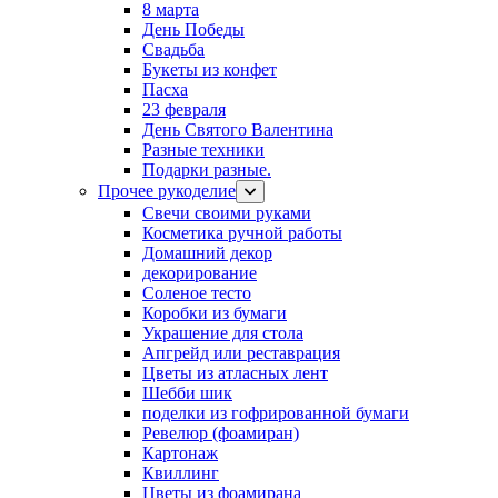
8 марта
День Победы
Свадьба
Букеты из конфет
Пасха
23 февраля
День Святого Валентина
Разные техники
Подарки разные.
Прочее рукоделие
Свечи своими руками
Косметика ручной работы
Домашний декор
декорирование
Соленое тесто
Коробки из бумаги
Украшение для стола
Апгрейд или реставрация
Цветы из атласных лент
Шебби шик
поделки из гофрированной бумаги
Ревелюр (фоамиран)
Картонаж
Квиллинг
Цветы из фоамирана