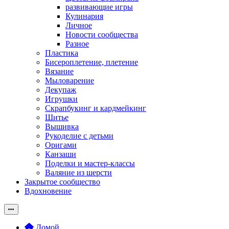
развивающие игры
Кулинария
Личное
Новости сообщества
Разное
Пластика
Бисероплетение, плетение
Вязание
Мыловарение
Декупаж
Игрушки
Скрапбукинг и кардмейкинг
Шитье
Вышивка
Рукоделие с детьми
Оригами
Канзаши
Поделки и мастер-классы
Валяние из шерсти
Закрытое сообщество
Вдохновение
Домой