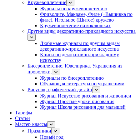
Кружевоплетение
Журналы по кружевоплетению
Фриволите, Макраме, Филе (+Вышивка по
филе), Игольное (Шитое) кружево
Кружевоплетение на коклюшках
Другие виды декоративно-прикладного искусства
Любимые журналы по другим видам
декоративно-прикладного искусства
Книги по декоративно-прикладному
искусству
Бисероплетение. Ювелирика. Украшения из
проволоки.
Журналы по бисероплетению
Обучающая литература по украшениям
Рисунок, графический дизайн
Журнал Искусство рисования и живописи
Журнал Простые уроки рисования
Журнал Школа рисования для малышей
Тарифы
Статьи
Мастер-классы
Праздники
Новый год