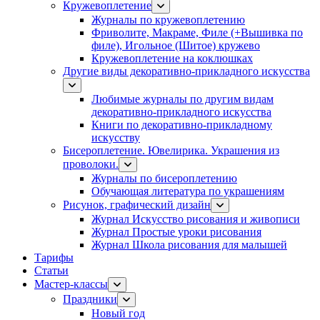
Кружевоплетение
Журналы по кружевоплетению
Фриволите, Макраме, Филе (+Вышивка по
филе), Игольное (Шитое) кружево
Кружевоплетение на коклюшках
Другие виды декоративно-прикладного искусства
Любимые журналы по другим видам
декоративно-прикладного искусства
Книги по декоративно-прикладному
искусству
Бисероплетение. Ювелирика. Украшения из
проволоки.
Журналы по бисероплетению
Обучающая литература по украшениям
Рисунок, графический дизайн
Журнал Искусство рисования и живописи
Журнал Простые уроки рисования
Журнал Школа рисования для малышей
Тарифы
Статьи
Мастер-классы
Праздники
Новый год