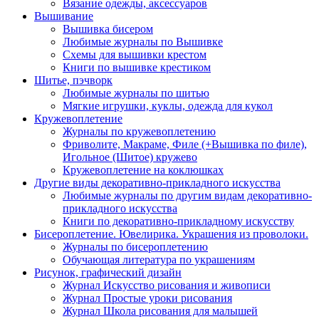
Вязание одежды, аксессуаров
Вышивание
Вышивка бисером
Любимые журналы по Вышивке
Схемы для вышивки крестом
Книги по вышивке крестиком
Шитье, пэчворк
Любимые журналы по шитью
Мягкие игрушки, куклы, одежда для кукол
Кружевоплетение
Журналы по кружевоплетению
Фриволите, Макраме, Филе (+Вышивка по филе),
Игольное (Шитое) кружево
Кружевоплетение на коклюшках
Другие виды декоративно-прикладного искусства
Любимые журналы по другим видам декоративно-
прикладного искусства
Книги по декоративно-прикладному искусству
Бисероплетение. Ювелирика. Украшения из проволоки.
Журналы по бисероплетению
Обучающая литература по украшениям
Рисунок, графический дизайн
Журнал Искусство рисования и живописи
Журнал Простые уроки рисования
Журнал Школа рисования для малышей