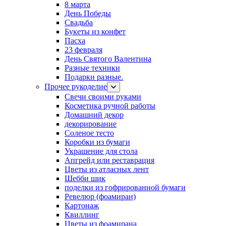
8 марта
День Победы
Свадьба
Букеты из конфет
Пасха
23 февраля
День Святого Валентина
Разные техники
Подарки разные.
Прочее рукоделие
Свечи своими руками
Косметика ручной работы
Домашний декор
декорирование
Соленое тесто
Коробки из бумаги
Украшение для стола
Апгрейд или реставрация
Цветы из атласных лент
Шебби шик
поделки из гофрированной бумаги
Ревелюр (фоамиран)
Картонаж
Квиллинг
Цветы из фоамирана