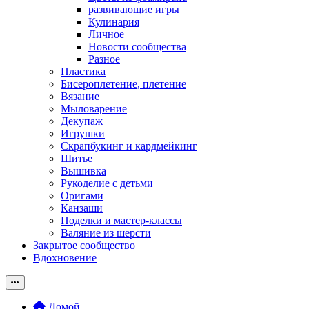
развивающие игры
Кулинария
Личное
Новости сообщества
Разное
Пластика
Бисероплетение, плетение
Вязание
Мыловарение
Декупаж
Игрушки
Скрапбукинг и кардмейкинг
Шитье
Вышивка
Рукоделие с детьми
Оригами
Канзаши
Поделки и мастер-классы
Валяние из шерсти
Закрытое сообщество
Вдохновение
Домой