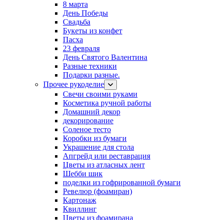
8 марта
День Победы
Свадьба
Букеты из конфет
Пасха
23 февраля
День Святого Валентина
Разные техники
Подарки разные.
Прочее рукоделие
Свечи своими руками
Косметика ручной работы
Домашний декор
декорирование
Соленое тесто
Коробки из бумаги
Украшение для стола
Апгрейд или реставрация
Цветы из атласных лент
Шебби шик
поделки из гофрированной бумаги
Ревелюр (фоамиран)
Картонаж
Квиллинг
Цветы из фоамирана