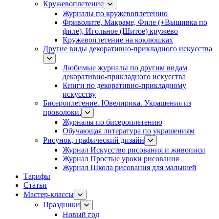
Кружевоплетение
Журналы по кружевоплетению
Фриволите, Макраме, Филе (+Вышивка по
филе), Игольное (Шитое) кружево
Кружевоплетение на коклюшках
Другие виды декоративно-прикладного искусства
Любимые журналы по другим видам
декоративно-прикладного искусства
Книги по декоративно-прикладному
искусству
Бисероплетение. Ювелирика. Украшения из
проволоки.
Журналы по бисероплетению
Обучающая литература по украшениям
Рисунок, графический дизайн
Журнал Искусство рисования и живописи
Журнал Простые уроки рисования
Журнал Школа рисования для малышей
Тарифы
Статьи
Мастер-классы
Праздники
Новый год