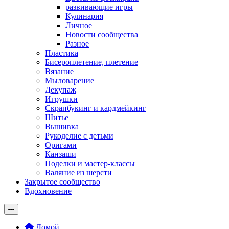
развивающие игры
Кулинария
Личное
Новости сообщества
Разное
Пластика
Бисероплетение, плетение
Вязание
Мыловарение
Декупаж
Игрушки
Скрапбукинг и кардмейкинг
Шитье
Вышивка
Рукоделие с детьми
Оригами
Канзаши
Поделки и мастер-классы
Валяние из шерсти
Закрытое сообщество
Вдохновение
Домой