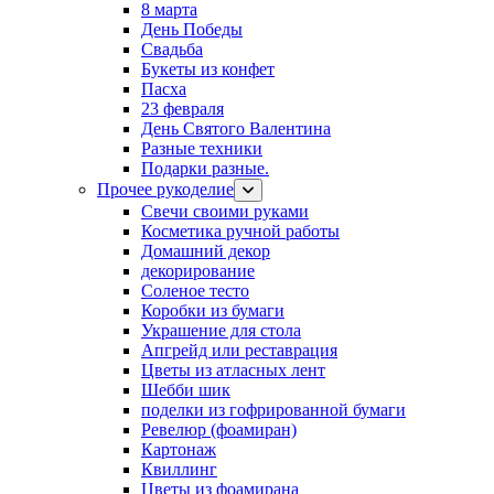
8 марта
День Победы
Свадьба
Букеты из конфет
Пасха
23 февраля
День Святого Валентина
Разные техники
Подарки разные.
Прочее рукоделие
Свечи своими руками
Косметика ручной работы
Домашний декор
декорирование
Соленое тесто
Коробки из бумаги
Украшение для стола
Апгрейд или реставрация
Цветы из атласных лент
Шебби шик
поделки из гофрированной бумаги
Ревелюр (фоамиран)
Картонаж
Квиллинг
Цветы из фоамирана