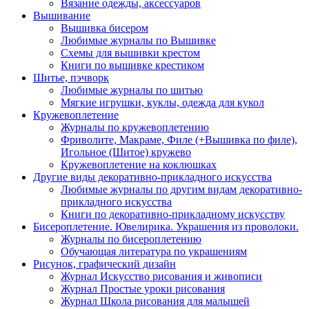
Вязание одежды, аксессуаров
Вышивание
Вышивка бисером
Любимые журналы по Вышивке
Схемы для вышивки крестом
Книги по вышивке крестиком
Шитье, пэчворк
Любимые журналы по шитью
Мягкие игрушки, куклы, одежда для кукол
Кружевоплетение
Журналы по кружевоплетению
Фриволите, Макраме, Филе (+Вышивка по филе),
Игольное (Шитое) кружево
Кружевоплетение на коклюшках
Другие виды декоративно-прикладного искусства
Любимые журналы по другим видам декоративно-
прикладного искусства
Книги по декоративно-прикладному искусству
Бисероплетение. Ювелирика. Украшения из проволоки.
Журналы по бисероплетению
Обучающая литература по украшениям
Рисунок, графический дизайн
Журнал Искусство рисования и живописи
Журнал Простые уроки рисования
Журнал Школа рисования для малышей