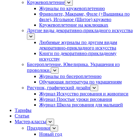
Кружевоплетение
Журналы по кружевоплетению
Фриволите, Макраме, Филе (+Вышивка по
филе), Игольное (Шитое) кружево
Кружевоплетение на коклюшках
Другие виды декоративно-прикладного искусства
Любимые журналы по другим видам
декоративно-прикладного искусства
Книги по декоративно-прикладному
искусству
Бисероплетение. Ювелирика. Украшения из
проволоки.
Журналы по бисероплетению
Обучающая литература по украшениям
Рисунок, графический дизайн
Журнал Искусство рисования и живописи
Журнал Простые уроки рисования
Журнал Школа рисования для малышей
Тарифы
Статьи
Мастер-классы
Праздники
Новый год