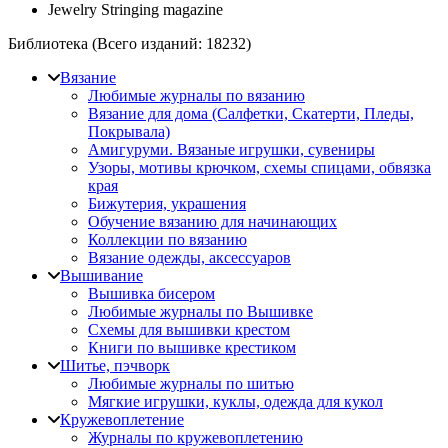
Jewelry Stringing magazine
Библиотека (Всего изданий:
18232
)
Вязание
Любимые журналы по вязанию
Вязание для дома (Салфетки, Скатерти, Пледы,
Покрывала)
Амигуруми. Вязаные игрушки, сувениры
Узоры, мотивы крючком, схемы спицами, обвязка
края
Бижутерия, украшения
Обучение вязанию для начинающих
Коллекции по вязанию
Вязание одежды, аксессуаров
Вышивание
Вышивка бисером
Любимые журналы по Вышивке
Схемы для вышивки крестом
Книги по вышивке крестиком
Шитье, пэчворк
Любимые журналы по шитью
Мягкие игрушки, куклы, одежда для кукол
Кружевоплетение
Журналы по кружевоплетению