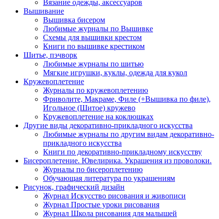
Вязание одежды, аксессуаров
Вышивание
Вышивка бисером
Любимые журналы по Вышивке
Схемы для вышивки крестом
Книги по вышивке крестиком
Шитье, пэчворк
Любимые журналы по шитью
Мягкие игрушки, куклы, одежда для кукол
Кружевоплетение
Журналы по кружевоплетению
Фриволите, Макраме, Филе (+Вышивка по филе),
Игольное (Шитое) кружево
Кружевоплетение на коклюшках
Другие виды декоративно-прикладного искусства
Любимые журналы по другим видам декоративно-
прикладного искусства
Книги по декоративно-прикладному искусству
Бисероплетение. Ювелирика. Украшения из проволоки.
Журналы по бисероплетению
Обучающая литература по украшениям
Рисунок, графический дизайн
Журнал Искусство рисования и живописи
Журнал Простые уроки рисования
Журнал Школа рисования для малышей