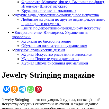
Фриволите, Макраме, Филе (+Вышивка по филе),
Игольное (Шитое) кружево
Кружевоплетение на коклюшках
Другие виды декоративно-прикладного искусства
Любимые журналы по другим видам декоративно-
прикладного искусства
Книги по декоративно-прикладному искусству
Бисероплетение. Ювелирика. Украшения из
проволоки.
Журналы по бисероплетению
Обучающая литература по украшениям
Рисунок, графический дизайн
Журнал Искусство рисования и живописи
Журнал Простые уроки рисования
Журнал Школа рисования для малышей
Jewelry Stringing magazine
Jewelry Stringing — это популярный журнал, посвящённый
искусству создания бижутерии из бусин. Каждое издание
предлагало читателям разнообразные проекты, включая