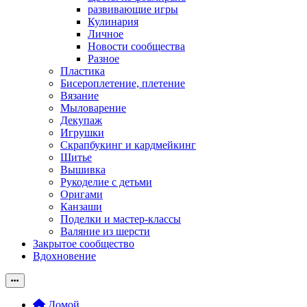
развивающие игры
Кулинария
Личное
Новости сообщества
Разное
Пластика
Бисероплетение, плетение
Вязание
Мыловарение
Декупаж
Игрушки
Скрапбукинг и кардмейкинг
Шитье
Вышивка
Рукоделие с детьми
Оригами
Канзаши
Поделки и мастер-классы
Валяние из шерсти
Закрытое сообщество
Вдохновение
Домой