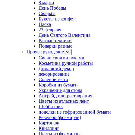
8 марта
День Победы
Свадьба
Букеты из конфет
Пасха
23 февраля
День Святого Валентина
Разные техники
Подарки разные.
Прочее рукоделие
Свечи своими руками
Косметика ручной работы
Домашний декор
декорирование
Соленое тесто
Коробки из бумаги
Украшение для стола
Апгрейд или реставрация
Цветы из атласных лент
Шебби шик
поделки из гофрированной бумаги
Ревелюр (фоамиран)
Картонаж
Квиллинг
Цветы из фоамирана