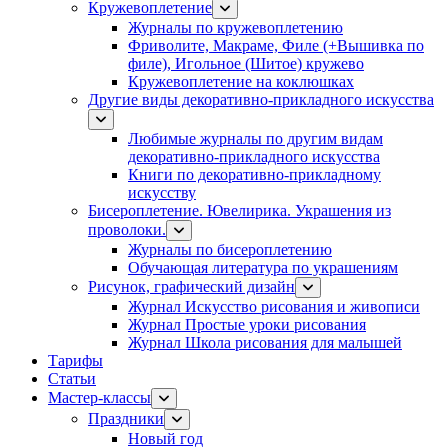
Кружевоплетение
Журналы по кружевоплетению
Фриволите, Макраме, Филе (+Вышивка по
филе), Игольное (Шитое) кружево
Кружевоплетение на коклюшках
Другие виды декоративно-прикладного искусства
Любимые журналы по другим видам
декоративно-прикладного искусства
Книги по декоративно-прикладному
искусству
Бисероплетение. Ювелирика. Украшения из
проволоки.
Журналы по бисероплетению
Обучающая литература по украшениям
Рисунок, графический дизайн
Журнал Искусство рисования и живописи
Журнал Простые уроки рисования
Журнал Школа рисования для малышей
Тарифы
Статьи
Мастер-классы
Праздники
Новый год