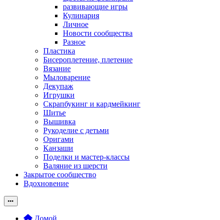
развивающие игры
Кулинария
Личное
Новости сообщества
Разное
Пластика
Бисероплетение, плетение
Вязание
Мыловарение
Декупаж
Игрушки
Скрапбукинг и кардмейкинг
Шитье
Вышивка
Рукоделие с детьми
Оригами
Канзаши
Поделки и мастер-классы
Валяние из шерсти
Закрытое сообщество
Вдохновение
Домой