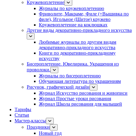
Кружевоплетение
Журналы по кружевоплетению
Фриволите, Макраме, Филе (+Вышивка по
филе), Игольное (Шитое) кружево
Кружевоплетение на коклюшках
Другие виды декоративно-прикладного искусства
Любимые журналы по другим видам
декоративно-прикладного искусства
Книги по декоративно-прикладному
искусству
Бисероплетение. Ювелирика. Украшения из
проволоки.
Журналы по бисероплетению
Обучающая литература по украшениям
Рисунок, графический дизайн
Журнал Искусство рисования и живописи
Журнал Простые уроки рисования
Журнал Школа рисования для малышей
Тарифы
Статьи
Мастер-классы
Праздники
Новый год