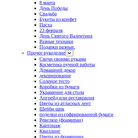
8 марта
День Победы
Свадьба
Букеты из конфет
Пасха
23 февраля
День Святого Валентина
Разные техники
Подарки разные.
Прочее рукоделие
Свечи своими руками
Косметика ручной работы
Домашний декор
декорирование
Соленое тесто
Коробки из бумаги
Украшение для стола
Апгрейд или реставрация
Цветы из атласных лент
Шебби шик
поделки из гофрированной бумаги
Ревелюр (фоамиран)
Картонаж
Квиллинг
Цветы из фоамирана