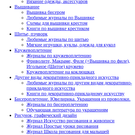
Вязание одежды, аксессуаров
Вышивание
Вышивка бисером
Любимые журналы по Вышивке
Схемы для вышивки крестом
Книги по вышивке крестиком
Шитье, пэчворк
Любимые журналы по шитью
Мягкие игрушки, куклы, одежда для кукол
Кружевоплетение
Журналы по кружевоплетению
Фриволите, Макраме, Филе (+Вышивка по филе),
Игольное (Шитое) кружево
Кружевоплетение на коклюшках
Другие виды декоративно-прикладного искусства
Любимые журналы по другим видам декоративно-
прикладного искусства
Книги по декоративно-прикладному искусству
Бисероплетение. Ювелирика. Украшения из проволоки.
Журналы по бисероплетению
Обучающая литература по украшениям
Рисунок, графический дизайн
Журнал Искусство рисования и живописи
Журнал Простые уроки рисования
Журнал Школа рисования для малышей