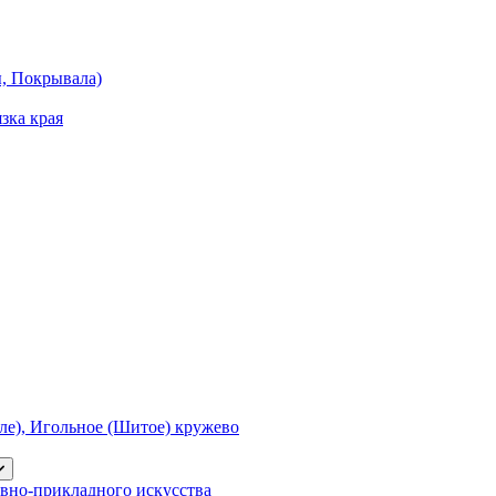
ы, Покрывала)
зка края
е), Игольное (Шитое) кружево
вно-прикладного искусства