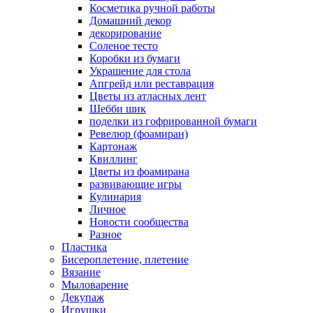
Косметика ручной работы
Домашний декор
декорирование
Соленое тесто
Коробки из бумаги
Украшение для стола
Апгрейд или реставрация
Цветы из атласных лент
Шебби шик
поделки из гофрированной бумаги
Ревелюр (фоамиран)
Картонаж
Квиллинг
Цветы из фоамирана
развивающие игры
Кулинария
Личное
Новости сообщества
Разное
Пластика
Бисероплетение, плетение
Вязание
Мыловарение
Декупаж
Игрушки