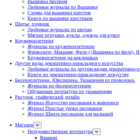
Вышивка бисером
Любимые журналы по Вышивке
Схемы для вышивки крестом
Книги по вышивке крестиком
Шитье, пэчворк
Любимые журналы по шитью
Мягкие игрушки, куклы, одежда для кукол
Кружевоплетение
Журналы по кружевоплетению
Фриволите, Макраме, Филе (+Вышивка по филе), И
Кружевоплетение на коклюшках
Другие виды декоративно-прикладного искусства
Любимые журналы по другим видам декоративно-п
Книги по декоративно-прикладному искусству
Бисероплетение. Ювелирика. Украшения из проволоки.
Журналы по бисероплетению
Обучающая литература по украшениям
Рисунок, графический дизайн
Журнал Искусство рисования и живописи
Журнал Простые уроки рисования
Журнал Школа рисования для малышей
Магазин
Нехудожественная литература
Вязание