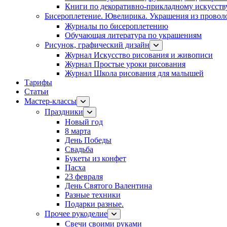
Книги по декоративно-прикладному искусств
Бисероплетение. Ювелирика. Украшения из провол
Журналы по бисероплетению
Обучающая литература по украшениям
Рисунок, графический дизайн
Журнал Искусство рисования и живописи
Журнал Простые уроки рисования
Журнал Школа рисования для малышей
Тарифы
Статьи
Мастер-классы
Праздники
Новый год
8 марта
День Победы
Свадьба
Букеты из конфет
Пасха
23 февраля
День Святого Валентина
Разные техники
Подарки разные.
Прочее рукоделие
Свечи своими руками