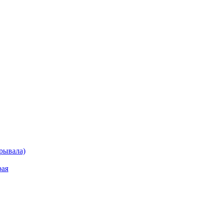
рывала)
рая