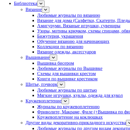
Библиотека
Вязание
Любимые журналы по вязанию
Вязание для дома (Салфетки, Скатерти, Плед
Амигуруми. Вязаные игрушки, сувениры
Узоры, мотивы крючком, схемы спицами, обвя
Бижутерия, украшения
Обучение вязанию для начинающих
Коллекции по вязанию
Вязание одежды, аксессуаров
Вышивание
Вышивка бисером
Любимые журналы по Вышивке
Схемы для вышивки крестом
Книги по вышивке крестиком
Шитье, пэчворк
Любимые журналы по шитью
Мягкие игрушки, куклы, одежда для кукол
Кружевоплетение
Журналы по кружевоплетению
Фриволите, Макраме, Филе (+Вышивка по фил
Кружевоплетение на коклюшках
Другие виды декоративно-прикладного искусства
Любимые журналы по другим видам декорати