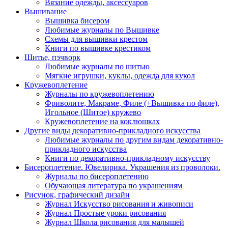
Вязание одежды, аксессуаров
Вышивание
Вышивка бисером
Любимые журналы по Вышивке
Схемы для вышивки крестом
Книги по вышивке крестиком
Шитье, пэчворк
Любимые журналы по шитью
Мягкие игрушки, куклы, одежда для кукол
Кружевоплетение
Журналы по кружевоплетению
Фриволите, Макраме, Филе (+Вышивка по филе),
Игольное (Шитое) кружево
Кружевоплетение на коклюшках
Другие виды декоративно-прикладного искусства
Любимые журналы по другим видам декоративно-
прикладного искусства
Книги по декоративно-прикладному искусству
Бисероплетение. Ювелирика. Украшения из проволоки.
Журналы по бисероплетению
Обучающая литература по украшениям
Рисунок, графический дизайн
Журнал Искусство рисования и живописи
Журнал Простые уроки рисования
Журнал Школа рисования для малышей