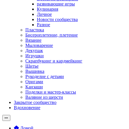
развивающие игры
Кулинария
Личное
Новости сообщества
Разное
Пластика
Бисероплетение, плетение
Вязание
Мыловарение
Декупаж
Игрушки
Скрапбукинг и кардмейкинг
Шитье
Вышивка
Рукоделие с детьми
Оригами
Канзаши
Поделки и мастер-классы
Валяние из шерсти
Закрытое сообщество
Вдохновение
Домой