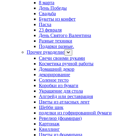
8 марта
День Победы
Свадьба
Букеты из конфет
Пасха
23 февраля
День Святого Валентина
Разные техники
Подарки разные.
Прочее рукоделие
Свечи своими руками
Косметика ручной работы
Домашний декор
декорирование
Соленое тесто
Коробки из бумаги
Украшение для стола
Апгрейд или реставрация
Цветы из атласных лент
Шебби шик
поделки из гофрированной бумаги
Ревелюр (фоамиран)
Картонаж
Квиллинг
Цветы из фоамирана