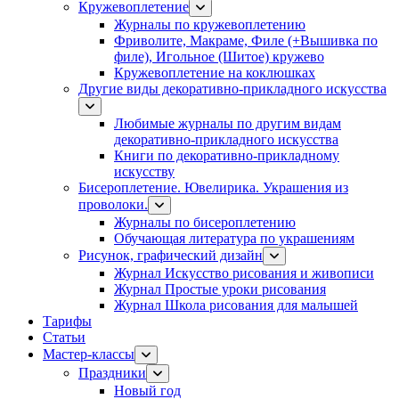
Кружевоплетение
Журналы по кружевоплетению
Фриволите, Макраме, Филе (+Вышивка по
филе), Игольное (Шитое) кружево
Кружевоплетение на коклюшках
Другие виды декоративно-прикладного искусства
Любимые журналы по другим видам
декоративно-прикладного искусства
Книги по декоративно-прикладному
искусству
Бисероплетение. Ювелирика. Украшения из
проволоки.
Журналы по бисероплетению
Обучающая литература по украшениям
Рисунок, графический дизайн
Журнал Искусство рисования и живописи
Журнал Простые уроки рисования
Журнал Школа рисования для малышей
Тарифы
Статьи
Мастер-классы
Праздники
Новый год