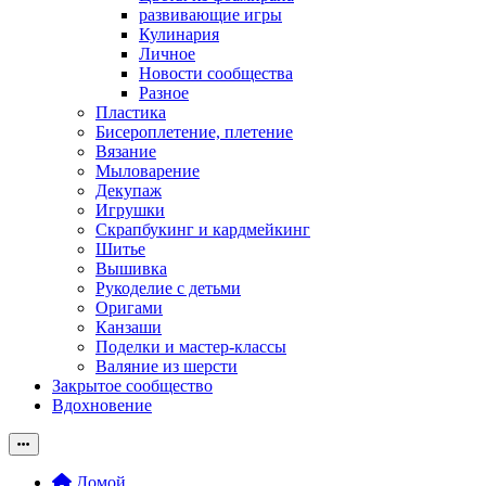
развивающие игры
Кулинария
Личное
Новости сообщества
Разное
Пластика
Бисероплетение, плетение
Вязание
Мыловарение
Декупаж
Игрушки
Скрапбукинг и кардмейкинг
Шитье
Вышивка
Рукоделие с детьми
Оригами
Канзаши
Поделки и мастер-классы
Валяние из шерсти
Закрытое сообщество
Вдохновение
Домой