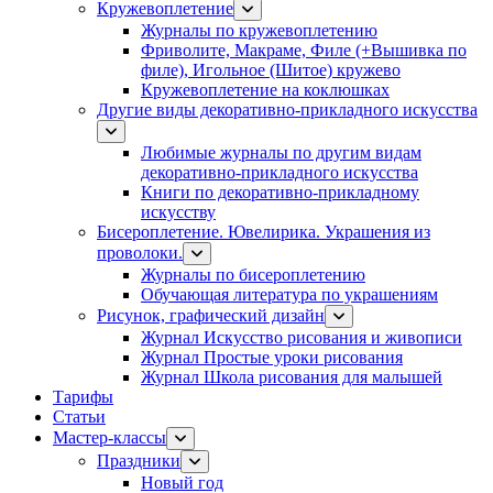
Кружевоплетение
Журналы по кружевоплетению
Фриволите, Макраме, Филе (+Вышивка по
филе), Игольное (Шитое) кружево
Кружевоплетение на коклюшках
Другие виды декоративно-прикладного искусства
Любимые журналы по другим видам
декоративно-прикладного искусства
Книги по декоративно-прикладному
искусству
Бисероплетение. Ювелирика. Украшения из
проволоки.
Журналы по бисероплетению
Обучающая литература по украшениям
Рисунок, графический дизайн
Журнал Искусство рисования и живописи
Журнал Простые уроки рисования
Журнал Школа рисования для малышей
Тарифы
Статьи
Мастер-классы
Праздники
Новый год