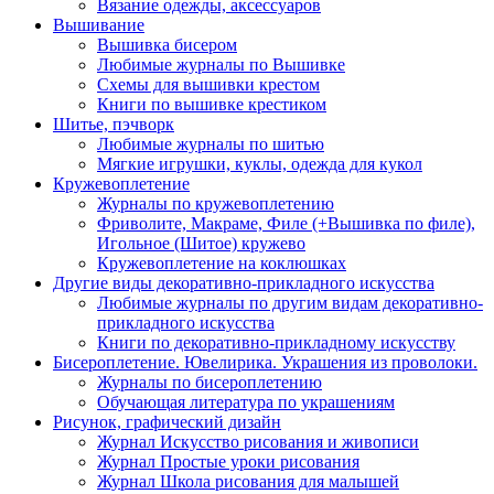
Вязание одежды, аксессуаров
Вышивание
Вышивка бисером
Любимые журналы по Вышивке
Схемы для вышивки крестом
Книги по вышивке крестиком
Шитье, пэчворк
Любимые журналы по шитью
Мягкие игрушки, куклы, одежда для кукол
Кружевоплетение
Журналы по кружевоплетению
Фриволите, Макраме, Филе (+Вышивка по филе),
Игольное (Шитое) кружево
Кружевоплетение на коклюшках
Другие виды декоративно-прикладного искусства
Любимые журналы по другим видам декоративно-
прикладного искусства
Книги по декоративно-прикладному искусству
Бисероплетение. Ювелирика. Украшения из проволоки.
Журналы по бисероплетению
Обучающая литература по украшениям
Рисунок, графический дизайн
Журнал Искусство рисования и живописи
Журнал Простые уроки рисования
Журнал Школа рисования для малышей