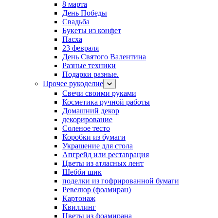
8 марта
День Победы
Свадьба
Букеты из конфет
Пасха
23 февраля
День Святого Валентина
Разные техники
Подарки разные.
Прочее рукоделие
Свечи своими руками
Косметика ручной работы
Домашний декор
декорирование
Соленое тесто
Коробки из бумаги
Украшение для стола
Апгрейд или реставрация
Цветы из атласных лент
Шебби шик
поделки из гофрированной бумаги
Ревелюр (фоамиран)
Картонаж
Квиллинг
Цветы из фоамирана