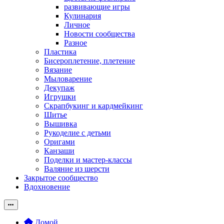
развивающие игры
Кулинария
Личное
Новости сообщества
Разное
Пластика
Бисероплетение, плетение
Вязание
Мыловарение
Декупаж
Игрушки
Скрапбукинг и кардмейкинг
Шитье
Вышивка
Рукоделие с детьми
Оригами
Канзаши
Поделки и мастер-классы
Валяние из шерсти
Закрытое сообщество
Вдохновение
Домой