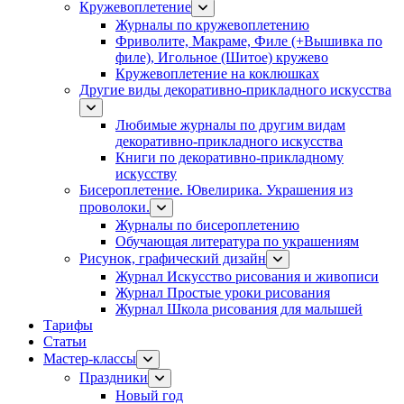
Кружевоплетение
Журналы по кружевоплетению
Фриволите, Макраме, Филе (+Вышивка по
филе), Игольное (Шитое) кружево
Кружевоплетение на коклюшках
Другие виды декоративно-прикладного искусства
Любимые журналы по другим видам
декоративно-прикладного искусства
Книги по декоративно-прикладному
искусству
Бисероплетение. Ювелирика. Украшения из
проволоки.
Журналы по бисероплетению
Обучающая литература по украшениям
Рисунок, графический дизайн
Журнал Искусство рисования и живописи
Журнал Простые уроки рисования
Журнал Школа рисования для малышей
Тарифы
Статьи
Мастер-классы
Праздники
Новый год