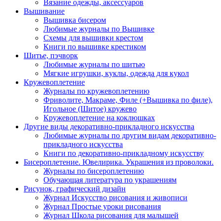
Вязание одежды, аксессуаров
Вышивание
Вышивка бисером
Любимые журналы по Вышивке
Схемы для вышивки крестом
Книги по вышивке крестиком
Шитье, пэчворк
Любимые журналы по шитью
Мягкие игрушки, куклы, одежда для кукол
Кружевоплетение
Журналы по кружевоплетению
Фриволите, Макраме, Филе (+Вышивка по филе),
Игольное (Шитое) кружево
Кружевоплетение на коклюшках
Другие виды декоративно-прикладного искусства
Любимые журналы по другим видам декоративно-
прикладного искусства
Книги по декоративно-прикладному искусству
Бисероплетение. Ювелирика. Украшения из проволоки.
Журналы по бисероплетению
Обучающая литература по украшениям
Рисунок, графический дизайн
Журнал Искусство рисования и живописи
Журнал Простые уроки рисования
Журнал Школа рисования для малышей