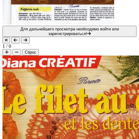
Для дальнейшего просмотра необходимо войти или
зарегистрироваться!
1
/
0
Сброс