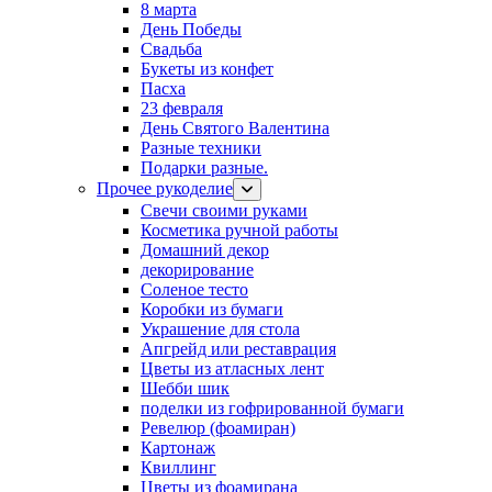
8 марта
День Победы
Свадьба
Букеты из конфет
Пасха
23 февраля
День Святого Валентина
Разные техники
Подарки разные.
Прочее рукоделие
Свечи своими руками
Косметика ручной работы
Домашний декор
декорирование
Соленое тесто
Коробки из бумаги
Украшение для стола
Апгрейд или реставрация
Цветы из атласных лент
Шебби шик
поделки из гофрированной бумаги
Ревелюр (фоамиран)
Картонаж
Квиллинг
Цветы из фоамирана