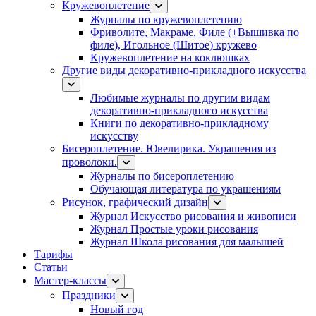
Кружевоплетение
Журналы по кружевоплетению
Фриволите, Макраме, Филе (+Вышивка по
филе), Игольное (Шитое) кружево
Кружевоплетение на коклюшках
Другие виды декоративно-прикладного искусства
Любимые журналы по другим видам
декоративно-прикладного искусства
Книги по декоративно-прикладному
искусству
Бисероплетение. Ювелирика. Украшения из
проволоки.
Журналы по бисероплетению
Обучающая литература по украшениям
Рисунок, графический дизайн
Журнал Искусство рисования и живописи
Журнал Простые уроки рисования
Журнал Школа рисования для малышей
Тарифы
Статьи
Мастер-классы
Праздники
Новый год