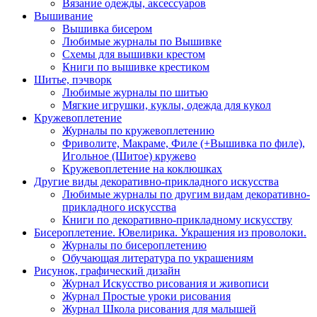
Вязание одежды, аксессуаров
Вышивание
Вышивка бисером
Любимые журналы по Вышивке
Схемы для вышивки крестом
Книги по вышивке крестиком
Шитье, пэчворк
Любимые журналы по шитью
Мягкие игрушки, куклы, одежда для кукол
Кружевоплетение
Журналы по кружевоплетению
Фриволите, Макраме, Филе (+Вышивка по филе),
Игольное (Шитое) кружево
Кружевоплетение на коклюшках
Другие виды декоративно-прикладного искусства
Любимые журналы по другим видам декоративно-
прикладного искусства
Книги по декоративно-прикладному искусству
Бисероплетение. Ювелирика. Украшения из проволоки.
Журналы по бисероплетению
Обучающая литература по украшениям
Рисунок, графический дизайн
Журнал Искусство рисования и живописи
Журнал Простые уроки рисования
Журнал Школа рисования для малышей