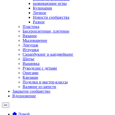
развивающие игры
Кулинария
Личное
Новости сообщества
Разное
Пластика
Бисероплетение, плетение
Вязание
Мыловарение
Декупаж
Игрушки
Скрапбукинг и кардмейкинг
Шитье
Вышивка
Рукоделие с детьми
Оригами
Канзаши
Поделки и мастер-классы
Валяние из шерсти
Закрытое сообщество
Вдохновение
Домой