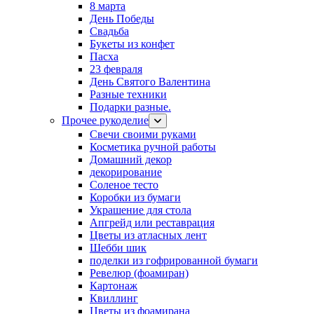
8 марта
День Победы
Свадьба
Букеты из конфет
Пасха
23 февраля
День Святого Валентина
Разные техники
Подарки разные.
Прочее рукоделие
Свечи своими руками
Косметика ручной работы
Домашний декор
декорирование
Соленое тесто
Коробки из бумаги
Украшение для стола
Апгрейд или реставрация
Цветы из атласных лент
Шебби шик
поделки из гофрированной бумаги
Ревелюр (фоамиран)
Картонаж
Квиллинг
Цветы из фоамирана