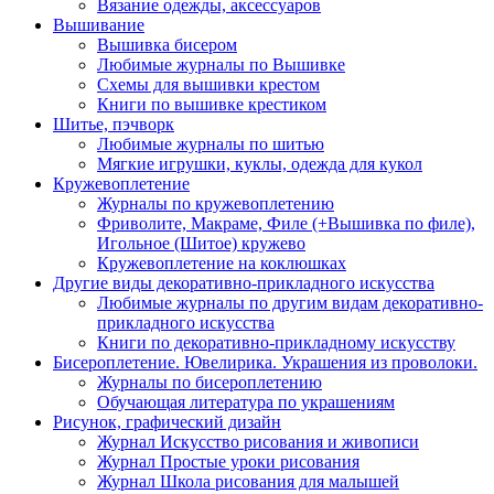
Вязание одежды, аксессуаров
Вышивание
Вышивка бисером
Любимые журналы по Вышивке
Схемы для вышивки крестом
Книги по вышивке крестиком
Шитье, пэчворк
Любимые журналы по шитью
Мягкие игрушки, куклы, одежда для кукол
Кружевоплетение
Журналы по кружевоплетению
Фриволите, Макраме, Филе (+Вышивка по филе),
Игольное (Шитое) кружево
Кружевоплетение на коклюшках
Другие виды декоративно-прикладного искусства
Любимые журналы по другим видам декоративно-
прикладного искусства
Книги по декоративно-прикладному искусству
Бисероплетение. Ювелирика. Украшения из проволоки.
Журналы по бисероплетению
Обучающая литература по украшениям
Рисунок, графический дизайн
Журнал Искусство рисования и живописи
Журнал Простые уроки рисования
Журнал Школа рисования для малышей