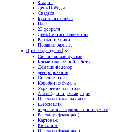
8 марта
День Победы
Свадьба
Букеты из конфет
Пасха
23 февраля
День Святого Валентина
Разные техники
Подарки разные.
Прочее рукоделие
Свечи своими руками
Косметика ручной работы
Домашний декор
декорирование
Соленое тесто
Коробки из бумаги
Украшение для стола
Апгрейд или реставрация
Цветы из атласных лент
Шебби шик
поделки из гофрированной бумаги
Ревелюр (фоамиран)
Картонаж
Квиллинг
Цветы из фоамирана