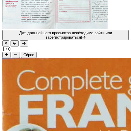
Для дальнейшего просмотра необходимо войти или
зарегистрироваться!
1
/
0
Сброс