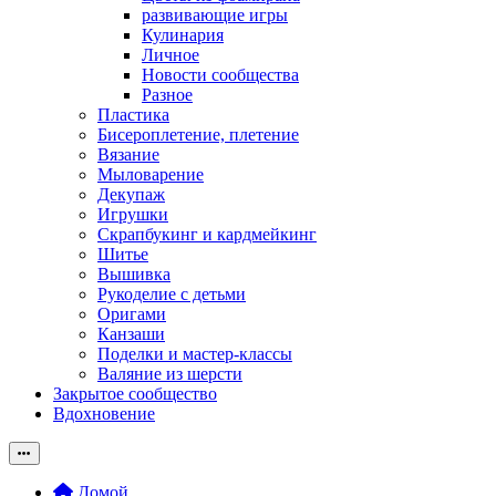
развивающие игры
Кулинария
Личное
Новости сообщества
Разное
Пластика
Бисероплетение, плетение
Вязание
Мыловарение
Декупаж
Игрушки
Скрапбукинг и кардмейкинг
Шитье
Вышивка
Рукоделие с детьми
Оригами
Канзаши
Поделки и мастер-классы
Валяние из шерсти
Закрытое сообщество
Вдохновение
Домой