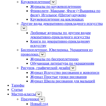
Кружевоплетение
Журналы по кружевоплетению
Фриволите, Макраме, Филе (+Вышивка по
филе), Игольное (Шитое) кружево
Кружевоплетение на коклюшках
Другие виды декоративно-прикладного искусства
Любимые журналы по другим видам
декоративно-прикладного искусства
Книги по декоративно-прикладному
искусству
Бисероплетение. Ювелирика. Украшения из
проволоки.
Журналы по бисероплетению
Обучающая литература по украшениям
Рисунок, графический дизайн
Журнал Искусство рисования и живописи
Журнал Простые уроки рисования
Журнал Школа рисования для малышей
Тарифы
Статьи
Мастер-классы
Праздники
Новый год