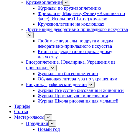
Кружевоплетение
Журналы по кружевоплетению
Фриволите, Макраме, Филе (+Вышивка по
филе), Игольное (Шитое) кружево
Кружевоплетение на коклюшках
Другие виды декоративно-прикладного искусства
Любимые журналы по другим видам
декоративно-прикладного искусства
Книги по декоративно-прикладному
искусству
Бисероплетение. Ювелирика. Украшения из
проволоки.
Журналы по бисероплетению
Обучающая литература по украшениям
Рисунок, графический дизайн
Журнал Искусство рисования и живописи
Журнал Простые уроки рисования
Журнал Школа рисования для малышей
Тарифы
Статьи
Мастер-классы
Праздники
Новый год