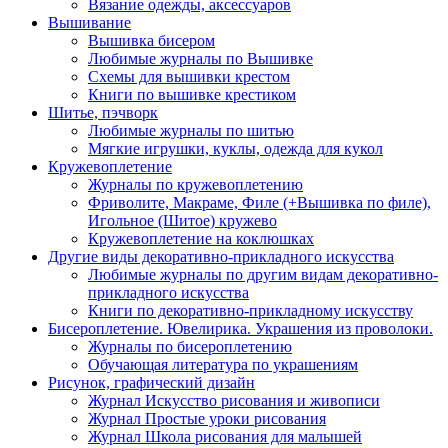
Вязание одежды, аксессуаров
Вышивание
Вышивка бисером
Любимые журналы по Вышивке
Схемы для вышивки крестом
Книги по вышивке крестиком
Шитье, пэчворк
Любимые журналы по шитью
Мягкие игрушки, куклы, одежда для кукол
Кружевоплетение
Журналы по кружевоплетению
Фриволите, Макраме, Филе (+Вышивка по филе),
Игольное (Шитое) кружево
Кружевоплетение на коклюшках
Другие виды декоративно-прикладного искусства
Любимые журналы по другим видам декоративно-
прикладного искусства
Книги по декоративно-прикладному искусству
Бисероплетение. Ювелирика. Украшения из проволоки.
Журналы по бисероплетению
Обучающая литература по украшениям
Рисунок, графический дизайн
Журнал Искусство рисования и живописи
Журнал Простые уроки рисования
Журнал Школа рисования для малышей