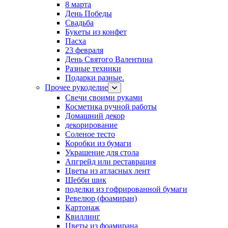
8 марта
День Победы
Свадьба
Букеты из конфет
Пасха
23 февраля
День Святого Валентина
Разные техники
Подарки разные.
Прочее рукоделие
Свечи своими руками
Косметика ручной работы
Домашний декор
декорирование
Соленое тесто
Коробки из бумаги
Украшение для стола
Апгрейд или реставрация
Цветы из атласных лент
Шебби шик
поделки из гофрированной бумаги
Ревелюр (фоамиран)
Картонаж
Квиллинг
Цветы из фоамирана