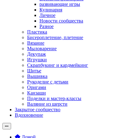
развивающие игры
Кулинария
Личное
Новости сообщества
Разное
Пластика
Бисероплетение, плетение
Вязание
Мыловарение
Декупаж
Игрушки
Скрапбукинг и кардмейкинг
Шитье
Вышивка
Рукоделие с детьми
Оригами
Канзаши
Поделки и мастер-классы
Валяние из шерсти
Закрытое сообщество
Вдохновение
Домой