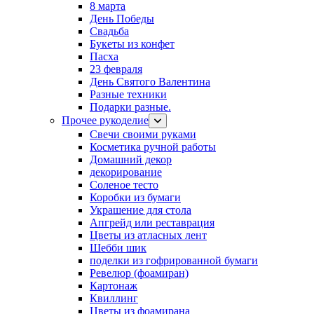
8 марта
День Победы
Свадьба
Букеты из конфет
Пасха
23 февраля
День Святого Валентина
Разные техники
Подарки разные.
Прочее рукоделие
Свечи своими руками
Косметика ручной работы
Домашний декор
декорирование
Соленое тесто
Коробки из бумаги
Украшение для стола
Апгрейд или реставрация
Цветы из атласных лент
Шебби шик
поделки из гофрированной бумаги
Ревелюр (фоамиран)
Картонаж
Квиллинг
Цветы из фоамирана