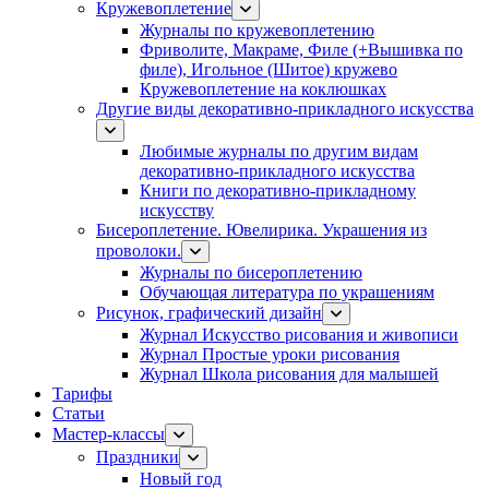
Кружевоплетение
Журналы по кружевоплетению
Фриволите, Макраме, Филе (+Вышивка по
филе), Игольное (Шитое) кружево
Кружевоплетение на коклюшках
Другие виды декоративно-прикладного искусства
Любимые журналы по другим видам
декоративно-прикладного искусства
Книги по декоративно-прикладному
искусству
Бисероплетение. Ювелирика. Украшения из
проволоки.
Журналы по бисероплетению
Обучающая литература по украшениям
Рисунок, графический дизайн
Журнал Искусство рисования и живописи
Журнал Простые уроки рисования
Журнал Школа рисования для малышей
Тарифы
Статьи
Мастер-классы
Праздники
Новый год