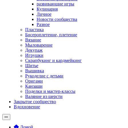
развивающие игры
Кулинария
Личное
Новости сообщества
Разное
Пластика
Бисероплетение, плетение
Вязание
Мыловарение
Декупаж
Игрушки
Скрапбукинг и кардмейкинг
Шитье
Вышивка
Рукоделие с детьми
Оригами
Канзаши
Поделки и мастер-классы
Валяние из шерсти
Закрытое сообщество
Вдохновение
Домой