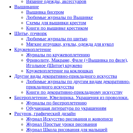
Вязание одежды, аксессуаров
Вышивание
Вышивка бисером
Любимые журналы по Вышивке
Схемы для вышивки крестом
Книги по вышивке крестиком
Шитье, пэчворк
Любимые журналы по шитью
Мягкие игрушки, куклы, одежда для кукол
Кружевоплетение
Журналы по кружевоплетению
Фриволите, Макраме, Филе (+Вышивка по филе),
Игольное (Шитое) кружево
Кружевоплетение на коклюшках
Другие виды декоративно-прикладного искусства
Любимые журналы по другим видам декоративно-
прикладного искусства
Книги по декоративно-прикладному искусству
Бисероплетение. Ювелирика. Украшения из проволоки.
Журналы по бисероплетению
Обучающая литература по украшениям
Рисунок, графический дизайн
Журнал Искусство рисования и живописи
Журнал Простые уроки рисования
Журнал Школа рисования для малышей