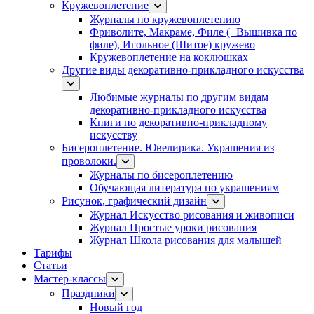
Кружевоплетение
Журналы по кружевоплетению
Фриволите, Макраме, Филе (+Вышивка по
филе), Игольное (Шитое) кружево
Кружевоплетение на коклюшках
Другие виды декоративно-прикладного искусства
Любимые журналы по другим видам
декоративно-прикладного искусства
Книги по декоративно-прикладному
искусству
Бисероплетение. Ювелирика. Украшения из
проволоки.
Журналы по бисероплетению
Обучающая литература по украшениям
Рисунок, графический дизайн
Журнал Искусство рисования и живописи
Журнал Простые уроки рисования
Журнал Школа рисования для малышей
Тарифы
Статьи
Мастер-классы
Праздники
Новый год