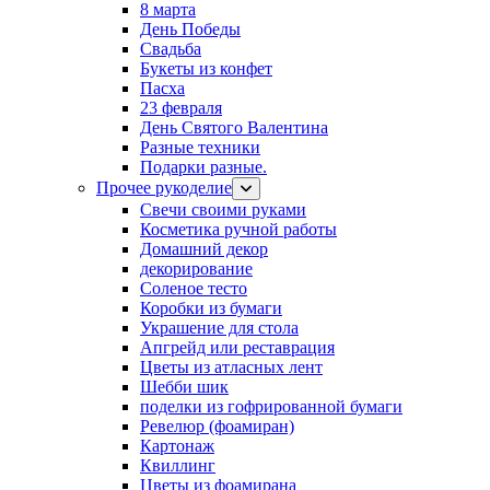
8 марта
День Победы
Свадьба
Букеты из конфет
Пасха
23 февраля
День Святого Валентина
Разные техники
Подарки разные.
Прочее рукоделие
Свечи своими руками
Косметика ручной работы
Домашний декор
декорирование
Соленое тесто
Коробки из бумаги
Украшение для стола
Апгрейд или реставрация
Цветы из атласных лент
Шебби шик
поделки из гофрированной бумаги
Ревелюр (фоамиран)
Картонаж
Квиллинг
Цветы из фоамирана