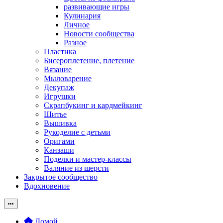
развивающие игры
Кулинария
Личное
Новости сообщества
Разное
Пластика
Бисероплетение, плетение
Вязание
Мыловарение
Декупаж
Игрушки
Скрапбукинг и кардмейкинг
Шитье
Вышивка
Рукоделие с детьми
Оригами
Канзаши
Поделки и мастер-классы
Валяние из шерсти
Закрытое сообщество
Вдохновение
Домой