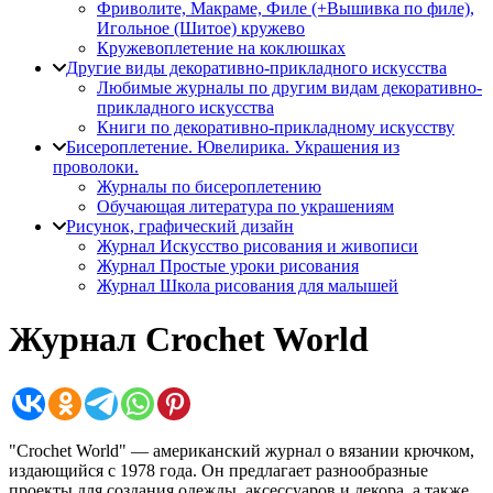
Фриволите, Макраме, Филе (+Вышивка по филе),
Игольное (Шитое) кружево
Кружевоплетение на коклюшках
Другие виды декоративно-прикладного искусства
Любимые журналы по другим видам декоративно-
прикладного искусства
Книги по декоративно-прикладному искусству
Бисероплетение. Ювелирика. Украшения из
проволоки.
Журналы по бисероплетению
Обучающая литература по украшениям
Рисунок, графический дизайн
Журнал Искусство рисования и живописи
Журнал Простые уроки рисования
Журнал Школа рисования для малышей
Журнал Crochet World
"Crochet World" — американский журнал о вязании крючком,
издающийся с 1978 года. Он предлагает разнообразные
проекты для создания одежды, аксессуаров и декора, а также