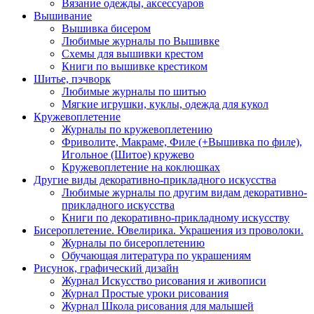
Вязание одежды, аксессуаров
Вышивание
Вышивка бисером
Любимые журналы по Вышивке
Схемы для вышивки крестом
Книги по вышивке крестиком
Шитье, пэчворк
Любимые журналы по шитью
Мягкие игрушки, куклы, одежда для кукол
Кружевоплетение
Журналы по кружевоплетению
Фриволите, Макраме, Филе (+Вышивка по филе),
Игольное (Шитое) кружево
Кружевоплетение на коклюшках
Другие виды декоративно-прикладного искусства
Любимые журналы по другим видам декоративно-
прикладного искусства
Книги по декоративно-прикладному искусству
Бисероплетение. Ювелирика. Украшения из проволоки.
Журналы по бисероплетению
Обучающая литература по украшениям
Рисунок, графический дизайн
Журнал Искусство рисования и живописи
Журнал Простые уроки рисования
Журнал Школа рисования для малышей