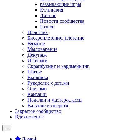
развивающие игры
Кулинария
Личное
Новости сообщества
Разное
Пластика
Бисероплетение, плетение
Вязание
Мыловарение
Декупаж
Игрушки
Скрапбукинг и кардмейкинг
Шитье
Вышивка
Рукоделие с детьми
Оригами
Канзаши
Поделки и мастер-классы
Валяние из шерсти
Закрытое сообщество
Вдохновение
Домой