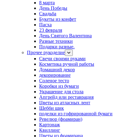
8 марта
День Победы
Свадьба
Букеты из конфет
Пасха
23 февраля
День Святого Валентина
Разные техники
Подарки разные.
Прочее рукоделие
Свечи своими руками
Косметика ручной работы
Домашний декор
декорирование
Соленое тесто
Коробки из бумаги
Украшение для стола
Апгрейд или реставрация
Цветы из атласных лент
Шебби шик
поделки из гофрированной бумаги
Ревелюр (фоамиран)
Картонаж
Квиллинг
Цветы из фоамирана