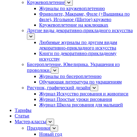
Кружевоплетение
Журналы по кружевоплетению
Фриволите, Макраме, Филе (+Вышивка по
филе), Игольное (Шитое) кружево
Кружевоплетение на коклюшках
Другие виды декоративно-прикладного искусства
Любимые журналы по другим видам
декоративно-прикладного искусства
Книги по декоративно-прикладному
искусству
Бисероплетение. Ювелирика. Украшения из
проволоки.
Журналы по бисероплетению
Обучающая литература по украшениям
Рисунок, графический дизайн
Журнал Искусство рисования и живописи
Журнал Простые уроки рисования
Журнал Школа рисования для малышей
Тарифы
Статьи
Мастер-классы
Праздники
Новый год