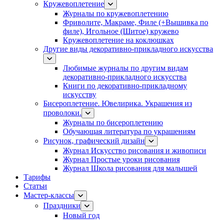
Кружевоплетение
Журналы по кружевоплетению
Фриволите, Макраме, Филе (+Вышивка по
филе), Игольное (Шитое) кружево
Кружевоплетение на коклюшках
Другие виды декоративно-прикладного искусства
Любимые журналы по другим видам
декоративно-прикладного искусства
Книги по декоративно-прикладному
искусству
Бисероплетение. Ювелирика. Украшения из
проволоки.
Журналы по бисероплетению
Обучающая литература по украшениям
Рисунок, графический дизайн
Журнал Искусство рисования и живописи
Журнал Простые уроки рисования
Журнал Школа рисования для малышей
Тарифы
Статьи
Мастер-классы
Праздники
Новый год