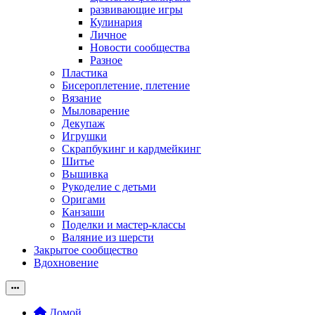
развивающие игры
Кулинария
Личное
Новости сообщества
Разное
Пластика
Бисероплетение, плетение
Вязание
Мыловарение
Декупаж
Игрушки
Скрапбукинг и кардмейкинг
Шитье
Вышивка
Рукоделие с детьми
Оригами
Канзаши
Поделки и мастер-классы
Валяние из шерсти
Закрытое сообщество
Вдохновение
Домой