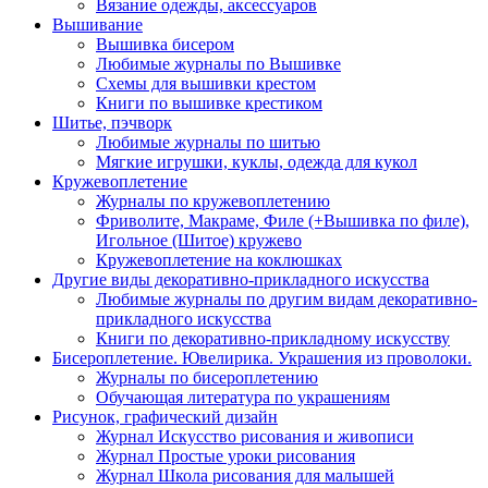
Вязание одежды, аксессуаров
Вышивание
Вышивка бисером
Любимые журналы по Вышивке
Схемы для вышивки крестом
Книги по вышивке крестиком
Шитье, пэчворк
Любимые журналы по шитью
Мягкие игрушки, куклы, одежда для кукол
Кружевоплетение
Журналы по кружевоплетению
Фриволите, Макраме, Филе (+Вышивка по филе),
Игольное (Шитое) кружево
Кружевоплетение на коклюшках
Другие виды декоративно-прикладного искусства
Любимые журналы по другим видам декоративно-
прикладного искусства
Книги по декоративно-прикладному искусству
Бисероплетение. Ювелирика. Украшения из проволоки.
Журналы по бисероплетению
Обучающая литература по украшениям
Рисунок, графический дизайн
Журнал Искусство рисования и живописи
Журнал Простые уроки рисования
Журнал Школа рисования для малышей