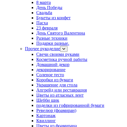
8 марта
День Победы
Свадьба
Букеты из конфет
Пасха
23 февраля
День Святого Валентина
Разные техники
Подарки разные.
Прочее рукоделие
Свечи своими руками
Косметика ручной работы
Домашний декор
декорирование
Соленое тесто
Коробки из бумаги
Украшение для стола
Апгрейд или реставрация
Цветы из атласных лент
Шебби шик
поделки из гофрированной бумаги
Ревелюр (фоамиран)
Картонаж
Квиллинг
Цветы из фоамирана