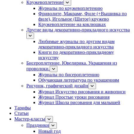
Кружевоплетение
Журналы по кружевоплетению
Фриволите, Макраме, Филе (+Вышивка по
филе), Игольное (Шитое) кружево
Кружевоплетение на коклюшках
Другие виды декоративно-прикладного искусства
Любимые журналы по другим видам
декоративно-прикладного искусства
Книги по декоративно-прикладному
искусству
Бисероплетение. Ювелирика. Украшения из
проволоки.
Журналы по бисероплетению
Обучающая литература по украшениям
Рисунок, графический дизайн
Журнал Искусство рисования и живописи
Журнал Простые уроки рисования
Журнал Школа рисования для малышей
Тарифы
Статьи
Мастер-классы
Праздники
Новый год