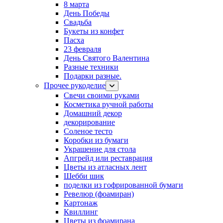
8 марта
День Победы
Свадьба
Букеты из конфет
Пасха
23 февраля
День Святого Валентина
Разные техники
Подарки разные.
Прочее рукоделие
Свечи своими руками
Косметика ручной работы
Домашний декор
декорирование
Соленое тесто
Коробки из бумаги
Украшение для стола
Апгрейд или реставрация
Цветы из атласных лент
Шебби шик
поделки из гофрированной бумаги
Ревелюр (фоамиран)
Картонаж
Квиллинг
Цветы из фоамирана