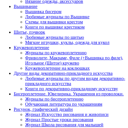
Вязание одежды, аксессуаров
Вышивание
Вышивка бисером
Любимые журналы по Вышивке
Схемы для вышивки крестом
Книги по вышивке крестиком
Шитье, пэчворк
Любимые журналы по шитью
Мягкие игрушки, куклы, одежда для кукол
Кружевоплетение
Журналы по кружевоплетению
Фриволите, Макраме, Филе (+Вышивка по филе),
Игольное (Шитое) кружево
Кружевоплетение на коклюшках
Другие виды декоративно-прикладного искусства
Любимые журналы по другим видам декоративно-
прикладного искусства
Книги по декоративно-прикладному искусству
Бисероплетение. Ювелирика. Украшения из проволоки.
Журналы по бисероплетению
Обучающая литература по украшениям
Рисунок, графический дизайн
Журнал Искусство рисования и живописи
Журнал Простые уроки рисования
Журнал Школа рисования для малышей