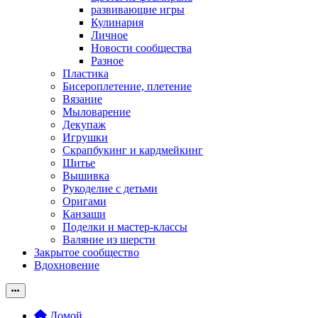
развивающие игры
Кулинария
Личное
Новости сообщества
Разное
Пластика
Бисероплетение, плетение
Вязание
Мыловарение
Декупаж
Игрушки
Скрапбукинг и кардмейкинг
Шитье
Вышивка
Рукоделие с детьми
Оригами
Канзаши
Поделки и мастер-классы
Валяние из шерсти
Закрытое сообщество
Вдохновение
Домой