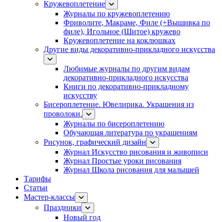
Кружевоплетение
Журналы по кружевоплетению
Фриволите, Макраме, Филе (+Вышивка по
филе), Игольное (Шитое) кружево
Кружевоплетение на коклюшках
Другие виды декоративно-прикладного искусства
Любимые журналы по другим видам
декоративно-прикладного искусства
Книги по декоративно-прикладному
искусству
Бисероплетение. Ювелирика. Украшения из
проволоки.
Журналы по бисероплетению
Обучающая литература по украшениям
Рисунок, графический дизайн
Журнал Искусство рисования и живописи
Журнал Простые уроки рисования
Журнал Школа рисования для малышей
Тарифы
Статьи
Мастер-классы
Праздники
Новый год