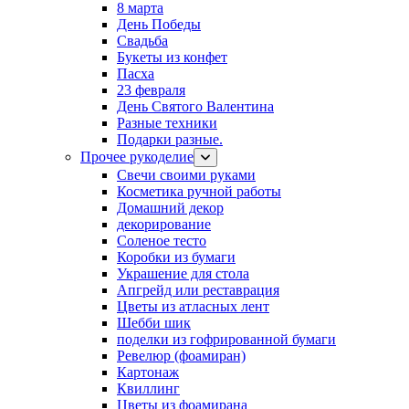
8 марта
День Победы
Свадьба
Букеты из конфет
Пасха
23 февраля
День Святого Валентина
Разные техники
Подарки разные.
Прочее рукоделие
Свечи своими руками
Косметика ручной работы
Домашний декор
декорирование
Соленое тесто
Коробки из бумаги
Украшение для стола
Апгрейд или реставрация
Цветы из атласных лент
Шебби шик
поделки из гофрированной бумаги
Ревелюр (фоамиран)
Картонаж
Квиллинг
Цветы из фоамирана