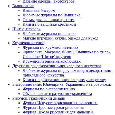
Вязание одежды, аксессуаров
Вышивание
Вышивка бисером
Любимые журналы по Вышивке
Схемы для вышивки крестом
Книги по вышивке крестиком
Шитье, пэчворк
Любимые журналы по шитью
Мягкие игрушки, куклы, одежда для кукол
Кружевоплетение
Журналы по кружевоплетению
Фриволите, Макраме, Филе (+Вышивка по филе),
Игольное (Шитое) кружево
Кружевоплетение на коклюшках
Другие виды декоративно-прикладного искусства
Любимые журналы по другим видам декоративно-
прикладного искусства
Книги по декоративно-прикладному искусству
Бисероплетение. Ювелирика. Украшения из проволоки.
Журналы по бисероплетению
Обучающая литература по украшениям
Рисунок, графический дизайн
Журнал Искусство рисования и живописи
Журнал Простые уроки рисования
Журнал Школа рисования для малышей