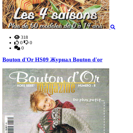
318
0
0
0
Bouton d'Or HS09 Журнал Bouton d'or