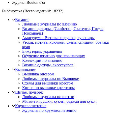
Журнал Bouton d'or
Библиотека (Всего изданий:
18232
)
Вязание
Любимые журналы по вязанию
Вязание для дома (Салфетки, Скатерти, Пледы,
Покрывала)
Амигуруми. Вязаные игрушки, сувениры
Узоры, мотивы крючком, схемы спицами, обвязка
края
Бижутерия, украшения
Обучение вязанию для начинающих
Коллекции по вязанию
Вязание одежды, аксессуаров
Вышивание
Вышивка бисером
Любимые журналы по Вышивке
Схемы для вышивки крестом
Книги по вышивке крестиком
Шитье, пэчворк
Любимые журналы по шитью
Мягкие игрушки, куклы, одежда для кукол
Кружевоплетение
Журналы по кружевоплетению