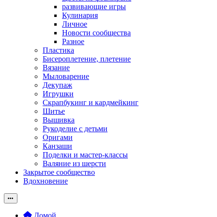
развивающие игры
Кулинария
Личное
Новости сообщества
Разное
Пластика
Бисероплетение, плетение
Вязание
Мыловарение
Декупаж
Игрушки
Скрапбукинг и кардмейкинг
Шитье
Вышивка
Рукоделие с детьми
Оригами
Канзаши
Поделки и мастер-классы
Валяние из шерсти
Закрытое сообщество
Вдохновение
Домой