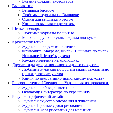
Вязание одежды, аксессуаров
Вышивание
Вышивка бисером
Любимые журналы по Вышивке
Схемы для вышивки крестом
Книги по вышивке крестиком
Шитье, пэчворк
Любимые журналы по шитью
Мягкие игрушки, куклы, одежда для кукол
Кружевоплетение
Журналы по кружевоплетению
Фриволите, Макраме, Филе (+Вышивка по филе),
Игольное (Шитое) кружево
Кружевоплетение на коклюшках
Другие виды декоративно-прикладного искусства
Любимые журналы по другим видам декоративно-
прикладного искусства
Книги по декоративно-прикладному искусству
Бисероплетение. Ювелирика. Украшения из проволоки.
Журналы по бисероплетению
Обучающая литература по украшениям
Рисунок, графический дизайн
Журнал Искусство рисования и живописи
Журнал Простые уроки рисования
Журнал Школа рисования для малышей