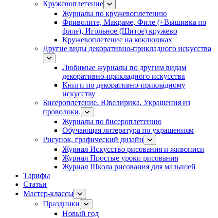
Кружевоплетение
Журналы по кружевоплетению
Фриволите, Макраме, Филе (+Вышивка по
филе), Игольное (Шитое) кружево
Кружевоплетение на коклюшках
Другие виды декоративно-прикладного искусства
Любимые журналы по другим видам
декоративно-прикладного искусства
Книги по декоративно-прикладному
искусству
Бисероплетение. Ювелирика. Украшения из
проволоки.
Журналы по бисероплетению
Обучающая литература по украшениям
Рисунок, графический дизайн
Журнал Искусство рисования и живописи
Журнал Простые уроки рисования
Журнал Школа рисования для малышей
Тарифы
Статьи
Мастер-классы
Праздники
Новый год