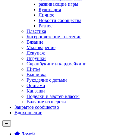
развивающие игры
Кулинария
Личное
Новости сообщества
Разное
Пластика
Бисероплетение, плетение
Вязание
Мыловарение
Декупаж
Игрушки
Скрапбукинг и кардмейкинг
Шитье
Вышивка
Рукоделие с детьми
Оригами
Канзаши
Поделки и мастер-классы
Валяние из шерсти
Закрытое сообщество
Вдохновение
Домой