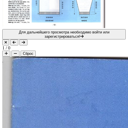
Для дальнейшего просмотра необходимо войти или
зарегистрироваться!
1
/
0
Сброс