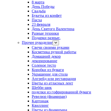
8 марта
День Победы
Свадьба
Букеты из конфет
Пасха
23 февраля
День Святого Валентина
Разные техники
Подарки разные.
Прочее рукоделие
Свечи своими руками
Косметика ручной работы
Домашний декор
декорирование
Соленое тесто
Коробки из бумаги
Украшение для стола
Апгрейд или реставрация
Цветы из атласных лент
Шебби шик
поделки из гофрированной бумаги
Ревелюр (фоамиран)
Картонаж
Квиллинг
Цветы из фоамирана