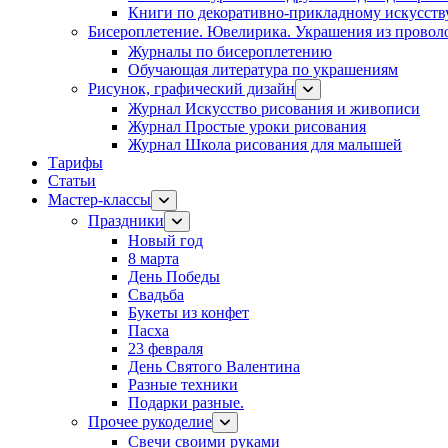
Книги по декоративно-прикладному искусств
Бисероплетение. Ювелирика. Украшения из провол
Журналы по бисероплетению
Обучающая литература по украшениям
Рисунок, графический дизайн
Журнал Искусство рисования и живописи
Журнал Простые уроки рисования
Журнал Школа рисования для малышей
Тарифы
Статьи
Мастер-классы
Праздники
Новый год
8 марта
День Победы
Свадьба
Букеты из конфет
Пасха
23 февраля
День Святого Валентина
Разные техники
Подарки разные.
Прочее рукоделие
Свечи своими руками