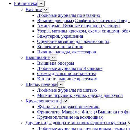
Библиотека
Вязание
Любимые журналы по вязанию
Вязание для дома (Салфетки, Скатерти, Плед
Амигуруми. Вязаные игрушки, сувениры
Узоры, мотивы крючком, схемы спицами, обвя
Бижутерия, украшения
Обучение вязанию для начинающих
Коллекции по вязанию
Вязание одежды, аксессуаров
Вышивание
Вышивка бисером
Любимые журналы по Вышивке
Схемы для вышивки крестом
Книги по вышивке крестиком
Шитье, пэчворк
Любимые журналы по шитью
Мягкие игрушки, куклы, одежда для кукол
Кружевоплетение
Журналы по кружевоплетению
Фриволите, Макраме, Филе (+Вышивка по фил
Кружевоплетение на коклюшках
Другие виды декоративно-прикладного искусства
Любимые журналы по другим видам декорати