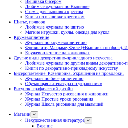
Вышивка бисером
Любимые журналы по Вышивке
Схемы для вышивки крестом
Книги по вышивке крестиком
Шитье, пэчворк
Любимые журналы по шитью
Мягкие игрушки, куклы, одежда для кукол
Кружевоплетение
Журналы по кружевоплетению
Фриволите, Макраме, Филе (+Вышивка по филе), И
Кружевоплетение на коклюшках
Другие виды декоративно-прикладного искусства
Любимые журналы по другим видам декоративно-п
Книги по декоративно-прикладному искусству
Бисероплетение. Ювелирика. Украшения из проволоки.
Журналы по бисероплетению
Обучающая литература по украшениям
Рисунок, графический дизайн
Журнал Искусство рисования и живописи
Журнал Простые уроки рисования
Журнал Школа рисования для малышей
Магазин
Нехудожественная литература
Вязание