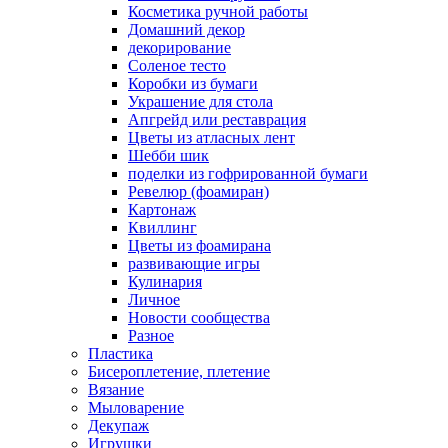
Косметика ручной работы
Домашний декор
декорирование
Соленое тесто
Коробки из бумаги
Украшение для стола
Апгрейд или реставрация
Цветы из атласных лент
Шебби шик
поделки из гофрированной бумаги
Ревелюр (фоамиран)
Картонаж
Квиллинг
Цветы из фоамирана
развивающие игры
Кулинария
Личное
Новости сообщества
Разное
Пластика
Бисероплетение, плетение
Вязание
Мыловарение
Декупаж
Игрушки