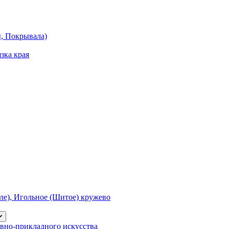
ы, Покрывала)
зка края
е), Игольное (Шитое) кружево
вно-прикладного искусства