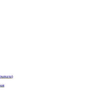
рывала)
рая