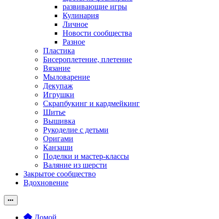
развивающие игры
Кулинария
Личное
Новости сообщества
Разное
Пластика
Бисероплетение, плетение
Вязание
Мыловарение
Декупаж
Игрушки
Скрапбукинг и кардмейкинг
Шитье
Вышивка
Рукоделие с детьми
Оригами
Канзаши
Поделки и мастер-классы
Валяние из шерсти
Закрытое сообщество
Вдохновение
Домой