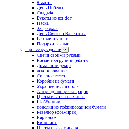
8 марта
День Победы
Свадьба
Букеты из конфет
Пасха
23 февраля
День Святого Валентина
Разные техники
Подарки разные.
Прочее рукоделие
Свечи своими руками
Косметика ручной работы
Домашний декор
декорирование
Соленое тесто
Коробки из бумаги
Украшение для стола
Апгрейд или реставрация
Цветы из атласных лент
Шебби шик
поделки из гофрированной бумаги
Ревелюр (фоамиран)
Картонаж
Квиллинг
Цветы из фоамирана