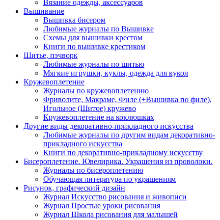
Вязание одежды, аксессуаров
Вышивание
Вышивка бисером
Любимые журналы по Вышивке
Схемы для вышивки крестом
Книги по вышивке крестиком
Шитье, пэчворк
Любимые журналы по шитью
Мягкие игрушки, куклы, одежда для кукол
Кружевоплетение
Журналы по кружевоплетению
Фриволите, Макраме, Филе (+Вышивка по филе),
Игольное (Шитое) кружево
Кружевоплетение на коклюшках
Другие виды декоративно-прикладного искусства
Любимые журналы по другим видам декоративно-
прикладного искусства
Книги по декоративно-прикладному искусству
Бисероплетение. Ювелирика. Украшения из проволоки.
Журналы по бисероплетению
Обучающая литература по украшениям
Рисунок, графический дизайн
Журнал Искусство рисования и живописи
Журнал Простые уроки рисования
Журнал Школа рисования для малышей