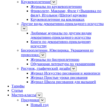
Кружевоплетение
Журналы по кружевоплетению
Фриволите, Макраме, Филе (+Вышивка по
филе), Игольное (Шитое) кружево
Кружевоплетение на коклюшках
Другие виды декоративно-прикладного искусства
Любимые журналы по другим видам
декоративно-прикладного искусства
Книги по декоративно-прикладному
искусству
Бисероплетение. Ювелирика. Украшения из
проволоки.
Журналы по бисероплетению
Обучающая литература по украшениям
Рисунок, графический дизайн
Журнал Искусство рисования и живописи
Журнал Простые уроки рисования
Журнал Школа рисования для малышей
Тарифы
Статьи
Мастер-классы
Праздники
Новый год