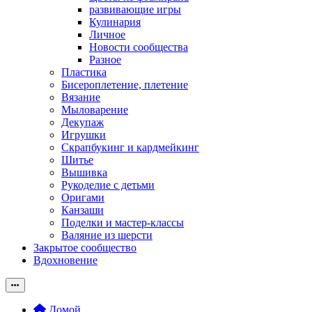
развивающие игры
Кулинария
Личное
Новости сообщества
Разное
Пластика
Бисероплетение, плетение
Вязание
Мыловарение
Декупаж
Игрушки
Скрапбукинг и кардмейкинг
Шитье
Вышивка
Рукоделие с детьми
Оригами
Канзаши
Поделки и мастер-классы
Валяние из шерсти
Закрытое сообщество
Вдохновение
Домой