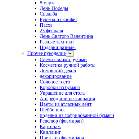
8 марта
День Победы
Свадьба
Букеты из конфет
Пасха
23 февраля
День Святого Валентина
Разные техники
Подарки разные.
Прочее рукоделие
Свечи своими руками
Косметика ручной работы
Домашний декор
декорирование
Соленое тесто
Коробки из бумаги
Украшение для стола
Апгрейд или реставрация
Цветы из атласных лент
Шебби шик
поделки из гофрированной бумаги
Ревелюр (фоамиран)
Картонаж
Квиллинг
Цветы из фоамирана