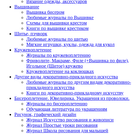
Вязание одежды, аксессуаров
Вышивание
Вышивка бисером
Любимые журналы по Вышивке
Схемы для вышивки крестом
Книги по вышивке крестиком
Шитье, пэчворк
Любимые журналы по шитью
Мягкие игрушки, куклы, одежда для кукол
Кружевоплетение
Журналы по кружевоплетению
Фриволите, Макраме, Филе (+Вышивка по филе),
Игольное (Шитое) кружево
Кружевоплетение на коклюшках
Другие виды декоративно-прикладного искусства
Любимые журналы по другим видам декоративно-
прикладного искусства
Книги по декоративно-прикладному искусству
Бисероплетение. Ювелирика. Украшения из проволоки.
Журналы по бисероплетению
Обучающая литература по украшениям
Рисунок, графический дизайн
Журнал Искусство рисования и живописи
Журнал Простые уроки рисования
Журнал Школа рисования для малышей