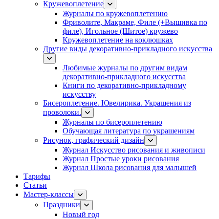
Кружевоплетение
Журналы по кружевоплетению
Фриволите, Макраме, Филе (+Вышивка по
филе), Игольное (Шитое) кружево
Кружевоплетение на коклюшках
Другие виды декоративно-прикладного искусства
Любимые журналы по другим видам
декоративно-прикладного искусства
Книги по декоративно-прикладному
искусству
Бисероплетение. Ювелирика. Украшения из
проволоки.
Журналы по бисероплетению
Обучающая литература по украшениям
Рисунок, графический дизайн
Журнал Искусство рисования и живописи
Журнал Простые уроки рисования
Журнал Школа рисования для малышей
Тарифы
Статьи
Мастер-классы
Праздники
Новый год