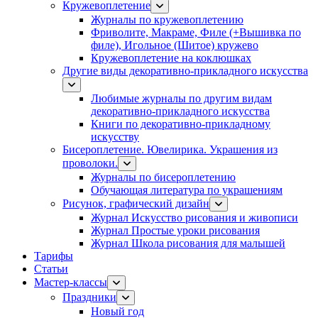
Кружевоплетение
Журналы по кружевоплетению
Фриволите, Макраме, Филе (+Вышивка по
филе), Игольное (Шитое) кружево
Кружевоплетение на коклюшках
Другие виды декоративно-прикладного искусства
Любимые журналы по другим видам
декоративно-прикладного искусства
Книги по декоративно-прикладному
искусству
Бисероплетение. Ювелирика. Украшения из
проволоки.
Журналы по бисероплетению
Обучающая литература по украшениям
Рисунок, графический дизайн
Журнал Искусство рисования и живописи
Журнал Простые уроки рисования
Журнал Школа рисования для малышей
Тарифы
Статьи
Мастер-классы
Праздники
Новый год