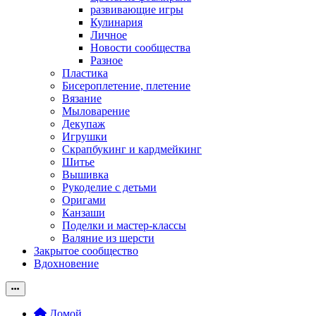
развивающие игры
Кулинария
Личное
Новости сообщества
Разное
Пластика
Бисероплетение, плетение
Вязание
Мыловарение
Декупаж
Игрушки
Скрапбукинг и кардмейкинг
Шитье
Вышивка
Рукоделие с детьми
Оригами
Канзаши
Поделки и мастер-классы
Валяние из шерсти
Закрытое сообщество
Вдохновение
Домой