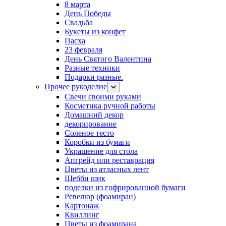
8 марта
День Победы
Свадьба
Букеты из конфет
Пасха
23 февраля
День Святого Валентина
Разные техники
Подарки разные.
Прочее рукоделие
Свечи своими руками
Косметика ручной работы
Домашний декор
декорирование
Соленое тесто
Коробки из бумаги
Украшение для стола
Апгрейд или реставрация
Цветы из атласных лент
Шебби шик
поделки из гофрированной бумаги
Ревелюр (фоамиран)
Картонаж
Квиллинг
Цветы из фоамирана