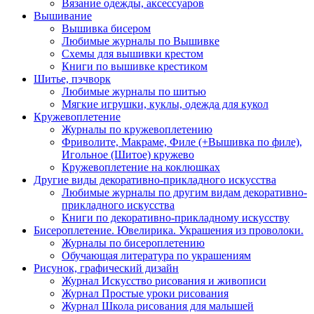
Вязание одежды, аксессуаров
Вышивание
Вышивка бисером
Любимые журналы по Вышивке
Схемы для вышивки крестом
Книги по вышивке крестиком
Шитье, пэчворк
Любимые журналы по шитью
Мягкие игрушки, куклы, одежда для кукол
Кружевоплетение
Журналы по кружевоплетению
Фриволите, Макраме, Филе (+Вышивка по филе),
Игольное (Шитое) кружево
Кружевоплетение на коклюшках
Другие виды декоративно-прикладного искусства
Любимые журналы по другим видам декоративно-
прикладного искусства
Книги по декоративно-прикладному искусству
Бисероплетение. Ювелирика. Украшения из проволоки.
Журналы по бисероплетению
Обучающая литература по украшениям
Рисунок, графический дизайн
Журнал Искусство рисования и живописи
Журнал Простые уроки рисования
Журнал Школа рисования для малышей