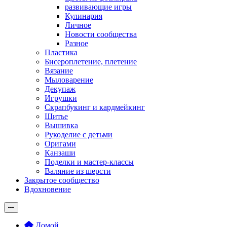
развивающие игры
Кулинария
Личное
Новости сообщества
Разное
Пластика
Бисероплетение, плетение
Вязание
Мыловарение
Декупаж
Игрушки
Скрапбукинг и кардмейкинг
Шитье
Вышивка
Рукоделие с детьми
Оригами
Канзаши
Поделки и мастер-классы
Валяние из шерсти
Закрытое сообщество
Вдохновение
Домой