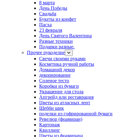
8 марта
День Победы
Свадьба
Букеты из конфет
Пасха
23 февраля
День Святого Валентина
Разные техники
Подарки разные.
Прочее рукоделие
Свечи своими руками
Косметика ручной работы
Домашний декор
декорирование
Соленое тесто
Коробки из бумаги
Украшение для стола
Апгрейд или реставрация
Цветы из атласных лент
Шебби шик
поделки из гофрированной бумаги
Ревелюр (фоамиран)
Картонаж
Квиллинг
Цветы из фоамирана