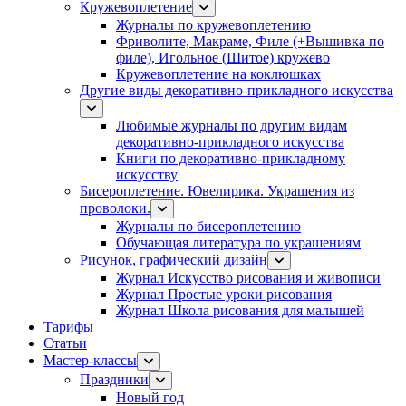
Кружевоплетение
Журналы по кружевоплетению
Фриволите, Макраме, Филе (+Вышивка по
филе), Игольное (Шитое) кружево
Кружевоплетение на коклюшках
Другие виды декоративно-прикладного искусства
Любимые журналы по другим видам
декоративно-прикладного искусства
Книги по декоративно-прикладному
искусству
Бисероплетение. Ювелирика. Украшения из
проволоки.
Журналы по бисероплетению
Обучающая литература по украшениям
Рисунок, графический дизайн
Журнал Искусство рисования и живописи
Журнал Простые уроки рисования
Журнал Школа рисования для малышей
Тарифы
Статьи
Мастер-классы
Праздники
Новый год