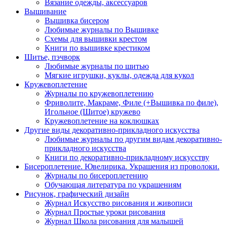
Вязание одежды, аксессуаров
Вышивание
Вышивка бисером
Любимые журналы по Вышивке
Схемы для вышивки крестом
Книги по вышивке крестиком
Шитье, пэчворк
Любимые журналы по шитью
Мягкие игрушки, куклы, одежда для кукол
Кружевоплетение
Журналы по кружевоплетению
Фриволите, Макраме, Филе (+Вышивка по филе),
Игольное (Шитое) кружево
Кружевоплетение на коклюшках
Другие виды декоративно-прикладного искусства
Любимые журналы по другим видам декоративно-
прикладного искусства
Книги по декоративно-прикладному искусству
Бисероплетение. Ювелирика. Украшения из проволоки.
Журналы по бисероплетению
Обучающая литература по украшениям
Рисунок, графический дизайн
Журнал Искусство рисования и живописи
Журнал Простые уроки рисования
Журнал Школа рисования для малышей