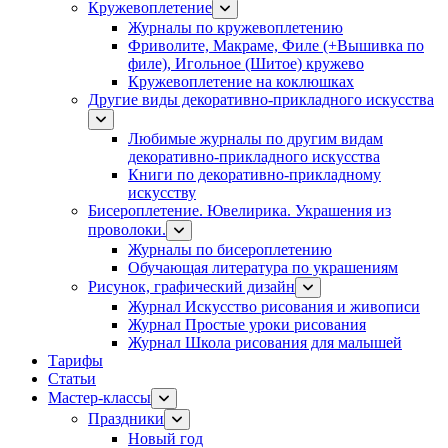
Кружевоплетение
Журналы по кружевоплетению
Фриволите, Макраме, Филе (+Вышивка по
филе), Игольное (Шитое) кружево
Кружевоплетение на коклюшках
Другие виды декоративно-прикладного искусства
Любимые журналы по другим видам
декоративно-прикладного искусства
Книги по декоративно-прикладному
искусству
Бисероплетение. Ювелирика. Украшения из
проволоки.
Журналы по бисероплетению
Обучающая литература по украшениям
Рисунок, графический дизайн
Журнал Искусство рисования и живописи
Журнал Простые уроки рисования
Журнал Школа рисования для малышей
Тарифы
Статьи
Мастер-классы
Праздники
Новый год