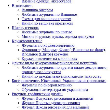
Вязание одежды, аксессуаров
Вышивание
Вышивка бисером
Любимые журналы по Вышивке
Схемы для вышивки крестом
Книги по вышивке крестиком
Шитье, пэчворк
Любимые журналы по шитью
Мягкие игрушки, куклы, одежда для кукол
Кружевоплетение
Журналы по кружевоплетению
Фриволите, Макраме, Филе (+Вышивка по филе),
Игольное (Шитое) кружево
Кружевоплетение на коклюшках
Другие виды декоративно-прикладного искусства
Любимые журналы по другим видам декоративно-
прикладного искусства
Книги по декоративно-прикладному искусству
Бисероплетение. Ювелирика. Украшения из проволоки.
Журналы по бисероплетению
Обучающая литература по украшениям
Рисунок, графический дизайн
Журнал Искусство рисования и живописи
Журнал Простые уроки рисования
Журнал Школа рисования для малышей