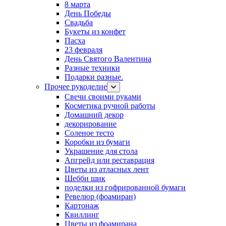
8 марта
День Победы
Свадьба
Букеты из конфет
Пасха
23 февраля
День Святого Валентина
Разные техники
Подарки разные.
Прочее рукоделие
Свечи своими руками
Косметика ручной работы
Домашний декор
декорирование
Соленое тесто
Коробки из бумаги
Украшение для стола
Апгрейд или реставрация
Цветы из атласных лент
Шебби шик
поделки из гофрированной бумаги
Ревелюр (фоамиран)
Картонаж
Квиллинг
Цветы из фоамирана