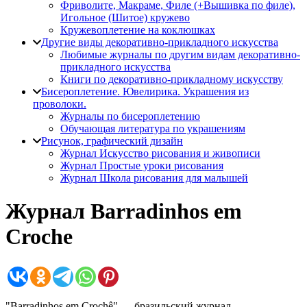
Фриволите, Макраме, Филе (+Вышивка по филе),
Игольное (Шитое) кружево
Кружевоплетение на коклюшках
Другие виды декоративно-прикладного искусства
Любимые журналы по другим видам декоративно-
прикладного искусства
Книги по декоративно-прикладному искусству
Бисероплетение. Ювелирика. Украшения из
проволоки.
Журналы по бисероплетению
Обучающая литература по украшениям
Рисунок, графический дизайн
Журнал Искусство рисования и живописи
Журнал Простые уроки рисования
Журнал Школа рисования для малышей
Журнал Barradinhos em
Croche
"Barradinhos em Crochê" — бразильский журнал,