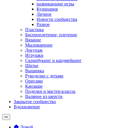
развивающие игры
Кулинария
Личное
Новости сообщества
Разное
Пластика
Бисероплетение, плетение
Вязание
Мыловарение
Декупаж
Игрушки
Скрапбукинг и кардмейкинг
Шитье
Вышивка
Рукоделие с детьми
Оригами
Канзаши
Поделки и мастер-классы
Валяние из шерсти
Закрытое сообщество
Вдохновение
Домой