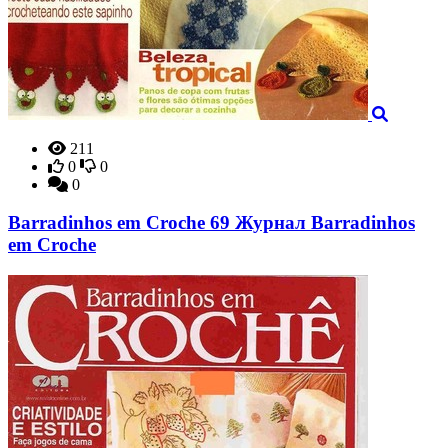
211
0
0
0
Barradinhos em Croche 69 Журнал Barradinhos
em Croche