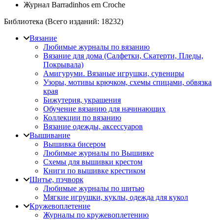
Журнал Barradinhos em Croche
Библиотека (Всего изданий:
18232
)
Вязание
Любимые журналы по вязанию
Вязание для дома (Салфетки, Скатерти, Пледы,
Покрывала)
Амигуруми. Вязаные игрушки, сувениры
Узоры, мотивы крючком, схемы спицами, обвязка
края
Бижутерия, украшения
Обучение вязанию для начинающих
Коллекции по вязанию
Вязание одежды, аксессуаров
Вышивание
Вышивка бисером
Любимые журналы по Вышивке
Схемы для вышивки крестом
Книги по вышивке крестиком
Шитье, пэчворк
Любимые журналы по шитью
Мягкие игрушки, куклы, одежда для кукол
Кружевоплетение
Журналы по кружевоплетению