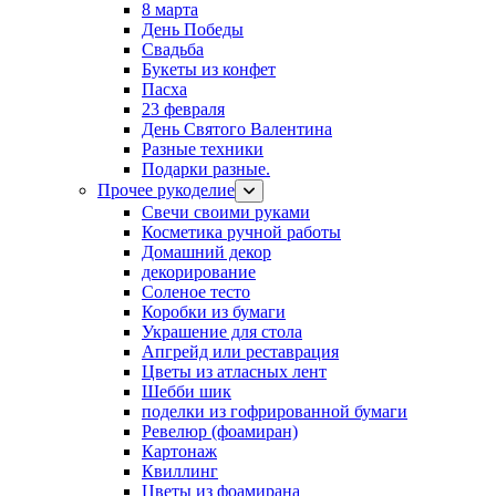
8 марта
День Победы
Свадьба
Букеты из конфет
Пасха
23 февраля
День Святого Валентина
Разные техники
Подарки разные.
Прочее рукоделие
Свечи своими руками
Косметика ручной работы
Домашний декор
декорирование
Соленое тесто
Коробки из бумаги
Украшение для стола
Апгрейд или реставрация
Цветы из атласных лент
Шебби шик
поделки из гофрированной бумаги
Ревелюр (фоамиран)
Картонаж
Квиллинг
Цветы из фоамирана