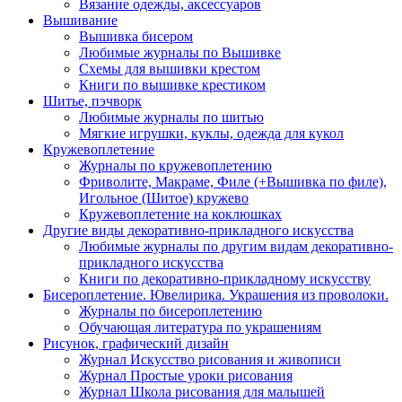
Вязание одежды, аксессуаров
Вышивание
Вышивка бисером
Любимые журналы по Вышивке
Схемы для вышивки крестом
Книги по вышивке крестиком
Шитье, пэчворк
Любимые журналы по шитью
Мягкие игрушки, куклы, одежда для кукол
Кружевоплетение
Журналы по кружевоплетению
Фриволите, Макраме, Филе (+Вышивка по филе),
Игольное (Шитое) кружево
Кружевоплетение на коклюшках
Другие виды декоративно-прикладного искусства
Любимые журналы по другим видам декоративно-
прикладного искусства
Книги по декоративно-прикладному искусству
Бисероплетение. Ювелирика. Украшения из проволоки.
Журналы по бисероплетению
Обучающая литература по украшениям
Рисунок, графический дизайн
Журнал Искусство рисования и живописи
Журнал Простые уроки рисования
Журнал Школа рисования для малышей