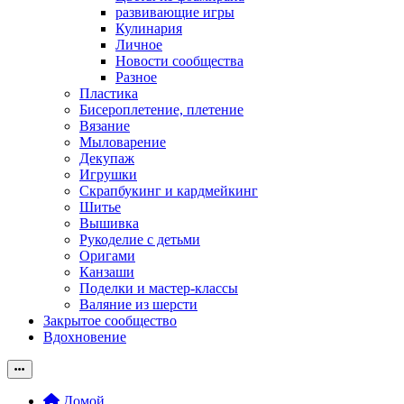
развивающие игры
Кулинария
Личное
Новости сообщества
Разное
Пластика
Бисероплетение, плетение
Вязание
Мыловарение
Декупаж
Игрушки
Скрапбукинг и кардмейкинг
Шитье
Вышивка
Рукоделие с детьми
Оригами
Канзаши
Поделки и мастер-классы
Валяние из шерсти
Закрытое сообщество
Вдохновение
Домой