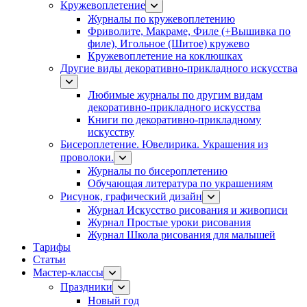
Кружевоплетение
Журналы по кружевоплетению
Фриволите, Макраме, Филе (+Вышивка по
филе), Игольное (Шитое) кружево
Кружевоплетение на коклюшках
Другие виды декоративно-прикладного искусства
Любимые журналы по другим видам
декоративно-прикладного искусства
Книги по декоративно-прикладному
искусству
Бисероплетение. Ювелирика. Украшения из
проволоки.
Журналы по бисероплетению
Обучающая литература по украшениям
Рисунок, графический дизайн
Журнал Искусство рисования и живописи
Журнал Простые уроки рисования
Журнал Школа рисования для малышей
Тарифы
Статьи
Мастер-классы
Праздники
Новый год