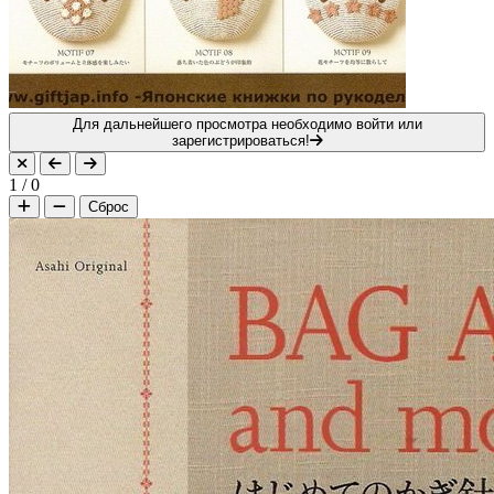
Для дальнейшего просмотра необходимо войти или
зарегистрироваться!
1
/
0
Сброс