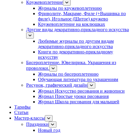
Кружевоплетение
Журналы по кружевоплетению
Фриволите, Макраме, Филе (+Вышивка по
филе), Игольное (Шитое) кружево
Кружевоплетение на коклюшках
Другие виды декоративно-прикладного искусства
Любимые журналы по другим видам
декоративно-прикладного искусства
Книги по декоративно-прикладному
искусству
Бисероплетение. Ювелирика. Украшения из
проволоки.
Журналы по бисероплетению
Обучающая литература по украшениям
Рисунок, графический дизайн
Журнал Искусство рисования и живописи
Журнал Простые уроки рисования
Журнал Школа рисования для малышей
Тарифы
Статьи
Мастер-классы
Праздники
Новый год