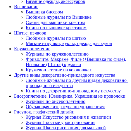
Вязание одежды, аксессуаров
Вышивание
Вышивка бисером
Любимые журналы по Вышивке
Схемы для вышивки крестом
Книги по вышивке крестиком
Шитье, пэчворк
Любимые журналы по шитью
Мягкие игрушки, куклы, одежда для кукол
Кружевоплетение
Журналы по кружевоплетению
Фриволите, Макраме, Филе (+Вышивка по филе),
Игольное (Шитое) кружево
Кружевоплетение на коклюшках
Другие виды декоративно-прикладного искусства
Любимые журналы по другим видам декоративно-
прикладного искусства
Книги по декоративно-прикладному искусству
Бисероплетение. Ювелирика. Украшения из проволоки.
Журналы по бисероплетению
Обучающая литература по украшениям
Рисунок, графический дизайн
Журнал Искусство рисования и живописи
Журнал Простые уроки рисования
Журнал Школа рисования для малышей