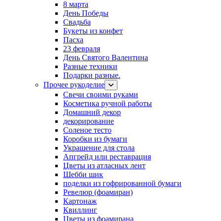
8 марта
День Победы
Свадьба
Букеты из конфет
Пасха
23 февраля
День Святого Валентина
Разные техники
Подарки разные.
Прочее рукоделие
Свечи своими руками
Косметика ручной работы
Домашний декор
декорирование
Соленое тесто
Коробки из бумаги
Украшение для стола
Апгрейд или реставрация
Цветы из атласных лент
Шебби шик
поделки из гофрированной бумаги
Ревелюр (фоамиран)
Картонаж
Квиллинг
Цветы из фоамирана