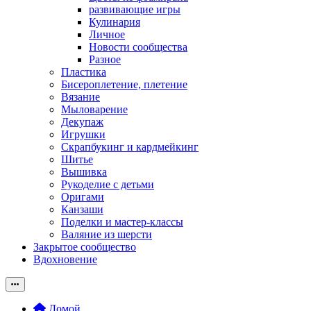
развивающие игры
Кулинария
Личное
Новости сообщества
Разное
Пластика
Бисероплетение, плетение
Вязание
Мыловарение
Декупаж
Игрушки
Скрапбукинг и кардмейкинг
Шитье
Вышивка
Рукоделие с детьми
Оригами
Канзаши
Поделки и мастер-классы
Валяние из шерсти
Закрытое сообщество
Вдохновение
Домой