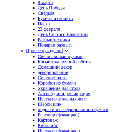
8 марта
День Победы
Свадьба
Букеты из конфет
Пасха
23 февраля
День Святого Валентина
Разные техники
Подарки разные.
Прочее рукоделие
Свечи своими руками
Косметика ручной работы
Домашний декор
декорирование
Соленое тесто
Коробки из бумаги
Украшение для стола
Апгрейд или реставрация
Цветы из атласных лент
Шебби шик
поделки из гофрированной бумаги
Ревелюр (фоамиран)
Картонаж
Квиллинг
Цветы из фоамирана