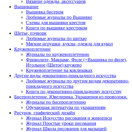
Вязание одежды, аксессуаров
Вышивание
Вышивка бисером
Любимые журналы по Вышивке
Схемы для вышивки крестом
Книги по вышивке крестиком
Шитье, пэчворк
Любимые журналы по шитью
Мягкие игрушки, куклы, одежда для кукол
Кружевоплетение
Журналы по кружевоплетению
Фриволите, Макраме, Филе (+Вышивка по филе),
Игольное (Шитое) кружево
Кружевоплетение на коклюшках
Другие виды декоративно-прикладного искусства
Любимые журналы по другим видам декоративно-
прикладного искусства
Книги по декоративно-прикладному искусству
Бисероплетение. Ювелирика. Украшения из проволоки.
Журналы по бисероплетению
Обучающая литература по украшениям
Рисунок, графический дизайн
Журнал Искусство рисования и живописи
Журнал Простые уроки рисования
Журнал Школа рисования для малышей