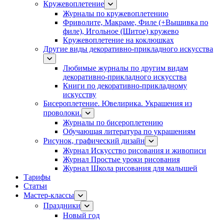
Кружевоплетение
Журналы по кружевоплетению
Фриволите, Макраме, Филе (+Вышивка по
филе), Игольное (Шитое) кружево
Кружевоплетение на коклюшках
Другие виды декоративно-прикладного искусства
Любимые журналы по другим видам
декоративно-прикладного искусства
Книги по декоративно-прикладному
искусству
Бисероплетение. Ювелирика. Украшения из
проволоки.
Журналы по бисероплетению
Обучающая литература по украшениям
Рисунок, графический дизайн
Журнал Искусство рисования и живописи
Журнал Простые уроки рисования
Журнал Школа рисования для малышей
Тарифы
Статьи
Мастер-классы
Праздники
Новый год