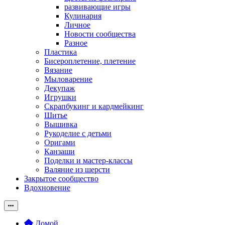
развивающие игры
Кулинария
Личное
Новости сообщества
Разное
Пластика
Бисероплетение, плетение
Вязание
Мыловарение
Декупаж
Игрушки
Скрапбукинг и кардмейкинг
Шитье
Вышивка
Рукоделие с детьми
Оригами
Канзаши
Поделки и мастер-классы
Валяние из шерсти
Закрытое сообщество
Вдохновение
Домой