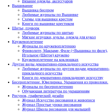
Вязание одежды, аксессуаров
Вышивание
Вышивка бисером
Любимые журналы по Вышивке
Схемы для вышивки крестом
Книги по вышивке крестиком
Шитье, пэчворк
Любимые журналы по шитью
Мягкие игрушки, куклы, одежда для кукол
Кружевоплетение
Журналы по кружевоплетению
Фриволите, Макраме, Филе (+Вышивка по филе),
Игольное (Шитое) кружево
Кружевоплетение на коклюшках
Другие виды декоративно-прикладного искусства
Любимые журналы по другим видам декоративно-
прикладного искусства
Книги по декоративно-прикладному искусству
Бисероплетение. Ювелирика. Украшения из проволоки.
Журналы по бисероплетению
Обучающая литература по украшениям
Рисунок, графический дизайн
Журнал Искусство рисования и живописи
Журнал Простые уроки рисования
Журнал Школа рисования для малышей