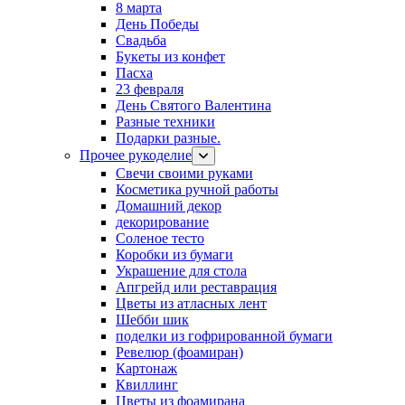
8 марта
День Победы
Свадьба
Букеты из конфет
Пасха
23 февраля
День Святого Валентина
Разные техники
Подарки разные.
Прочее рукоделие
Свечи своими руками
Косметика ручной работы
Домашний декор
декорирование
Соленое тесто
Коробки из бумаги
Украшение для стола
Апгрейд или реставрация
Цветы из атласных лент
Шебби шик
поделки из гофрированной бумаги
Ревелюр (фоамиран)
Картонаж
Квиллинг
Цветы из фоамирана