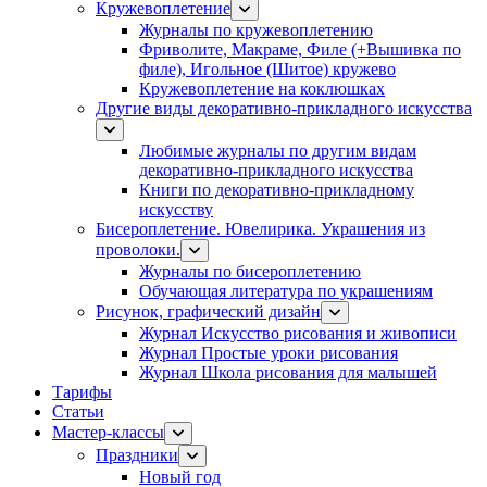
Кружевоплетение
Журналы по кружевоплетению
Фриволите, Макраме, Филе (+Вышивка по
филе), Игольное (Шитое) кружево
Кружевоплетение на коклюшках
Другие виды декоративно-прикладного искусства
Любимые журналы по другим видам
декоративно-прикладного искусства
Книги по декоративно-прикладному
искусству
Бисероплетение. Ювелирика. Украшения из
проволоки.
Журналы по бисероплетению
Обучающая литература по украшениям
Рисунок, графический дизайн
Журнал Искусство рисования и живописи
Журнал Простые уроки рисования
Журнал Школа рисования для малышей
Тарифы
Статьи
Мастер-классы
Праздники
Новый год