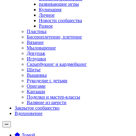
развивающие игры
Кулинария
Личное
Новости сообщества
Разное
Пластика
Бисероплетение, плетение
Вязание
Мыловарение
Декупаж
Игрушки
Скрапбукинг и кардмейкинг
Шитье
Вышивка
Рукоделие с детьми
Оригами
Канзаши
Поделки и мастер-классы
Валяние из шерсти
Закрытое сообщество
Вдохновение
Домой