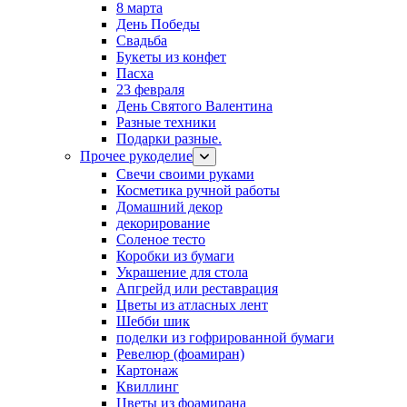
8 марта
День Победы
Свадьба
Букеты из конфет
Пасха
23 февраля
День Святого Валентина
Разные техники
Подарки разные.
Прочее рукоделие
Свечи своими руками
Косметика ручной работы
Домашний декор
декорирование
Соленое тесто
Коробки из бумаги
Украшение для стола
Апгрейд или реставрация
Цветы из атласных лент
Шебби шик
поделки из гофрированной бумаги
Ревелюр (фоамиран)
Картонаж
Квиллинг
Цветы из фоамирана