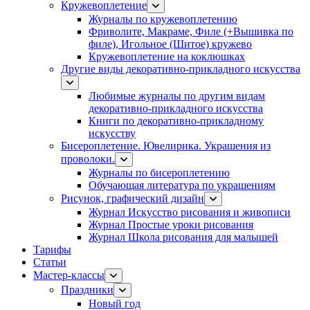
Кружевоплетение
Журналы по кружевоплетению
Фриволите, Макраме, Филе (+Вышивка по
филе), Игольное (Шитое) кружево
Кружевоплетение на коклюшках
Другие виды декоративно-прикладного искусства
Любимые журналы по другим видам
декоративно-прикладного искусства
Книги по декоративно-прикладному
искусству
Бисероплетение. Ювелирика. Украшения из
проволоки.
Журналы по бисероплетению
Обучающая литература по украшениям
Рисунок, графический дизайн
Журнал Искусство рисования и живописи
Журнал Простые уроки рисования
Журнал Школа рисования для малышей
Тарифы
Статьи
Мастер-классы
Праздники
Новый год