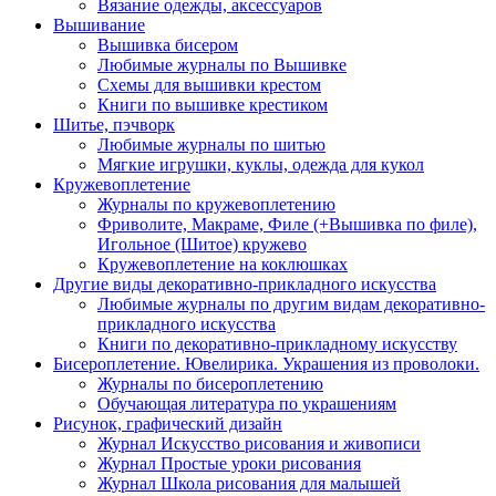
Вязание одежды, аксессуаров
Вышивание
Вышивка бисером
Любимые журналы по Вышивке
Схемы для вышивки крестом
Книги по вышивке крестиком
Шитье, пэчворк
Любимые журналы по шитью
Мягкие игрушки, куклы, одежда для кукол
Кружевоплетение
Журналы по кружевоплетению
Фриволите, Макраме, Филе (+Вышивка по филе),
Игольное (Шитое) кружево
Кружевоплетение на коклюшках
Другие виды декоративно-прикладного искусства
Любимые журналы по другим видам декоративно-
прикладного искусства
Книги по декоративно-прикладному искусству
Бисероплетение. Ювелирика. Украшения из проволоки.
Журналы по бисероплетению
Обучающая литература по украшениям
Рисунок, графический дизайн
Журнал Искусство рисования и живописи
Журнал Простые уроки рисования
Журнал Школа рисования для малышей