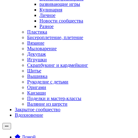
развивающие игры
Кулинария
Личное
Новости сообщества
Разное
Пластика
Бисероплетение, плетение
Вязание
Мыловарение
Декупаж
Игрушки
Скрапбукинг и кардмейкинг
Шитье
Вышивка
Рукоделие с детьми
Оригами
Канзаши
Поделки и мастер-классы
Валяние из шерсти
Закрытое сообщество
Вдохновение
Домой