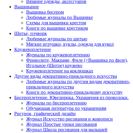
Вязание одежды, аксессуаров
Вышивание
Вышивка бисером
Любимые журналы по Вышивке
Схемы для вышивки крестом
Книги по вышивке крестиком
Шитье, пэчворк
Любимые журналы по шитью
Мягкие игрушки, куклы, одежда для кукол
Кружевоплетение
Журналы по кружевоплетению
Фриволите, Макраме, Филе (+Вышивка по филе),
Игольное (Шитое) кружево
Кружевоплетение на коклюшках
Другие виды декоративно-прикладного искусства
Любимые журналы по другим видам декоративно-
прикладного искусства
Книги по декоративно-прикладному искусству
Бисероплетение. Ювелирика. Украшения из проволоки.
Журналы по бисероплетению
Обучающая литература по украшениям
Рисунок, графический дизайн
Журнал Искусство рисования и живописи
Журнал Простые уроки рисования
Журнал Школа рисования для малышей