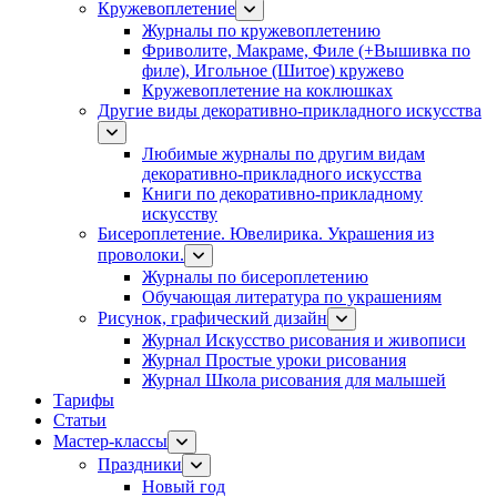
Кружевоплетение
Журналы по кружевоплетению
Фриволите, Макраме, Филе (+Вышивка по
филе), Игольное (Шитое) кружево
Кружевоплетение на коклюшках
Другие виды декоративно-прикладного искусства
Любимые журналы по другим видам
декоративно-прикладного искусства
Книги по декоративно-прикладному
искусству
Бисероплетение. Ювелирика. Украшения из
проволоки.
Журналы по бисероплетению
Обучающая литература по украшениям
Рисунок, графический дизайн
Журнал Искусство рисования и живописи
Журнал Простые уроки рисования
Журнал Школа рисования для малышей
Тарифы
Статьи
Мастер-классы
Праздники
Новый год