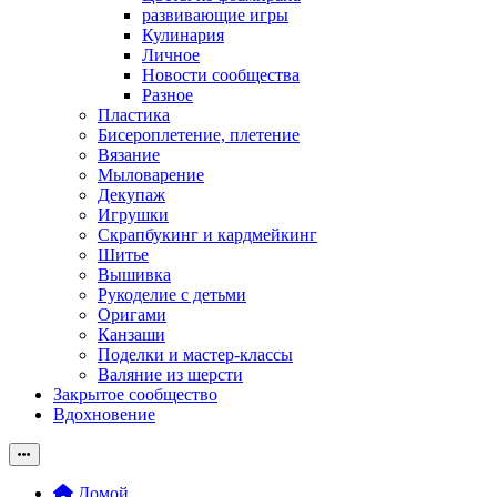
развивающие игры
Кулинария
Личное
Новости сообщества
Разное
Пластика
Бисероплетение, плетение
Вязание
Мыловарение
Декупаж
Игрушки
Скрапбукинг и кардмейкинг
Шитье
Вышивка
Рукоделие с детьми
Оригами
Канзаши
Поделки и мастер-классы
Валяние из шерсти
Закрытое сообщество
Вдохновение
Домой