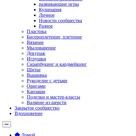
развивающие игры
Кулинария
Личное
Новости сообщества
Разное
Пластика
Бисероплетение, плетение
Вязание
Мыловарение
Декупаж
Игрушки
Скрапбукинг и кардмейкинг
Шитье
Вышивка
Рукоделие с детьми
Оригами
Канзаши
Поделки и мастер-классы
Валяние из шерсти
Закрытое сообщество
Вдохновение
Домой