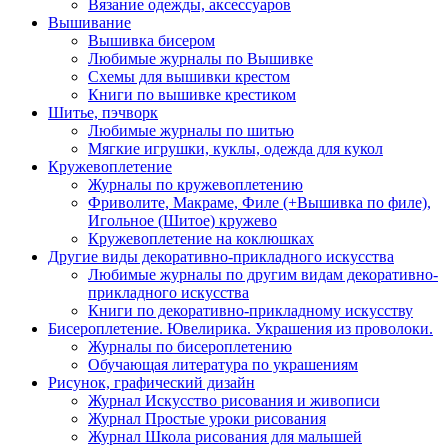
Вязание одежды, аксессуаров
Вышивание
Вышивка бисером
Любимые журналы по Вышивке
Схемы для вышивки крестом
Книги по вышивке крестиком
Шитье, пэчворк
Любимые журналы по шитью
Мягкие игрушки, куклы, одежда для кукол
Кружевоплетение
Журналы по кружевоплетению
Фриволите, Макраме, Филе (+Вышивка по филе),
Игольное (Шитое) кружево
Кружевоплетение на коклюшках
Другие виды декоративно-прикладного искусства
Любимые журналы по другим видам декоративно-
прикладного искусства
Книги по декоративно-прикладному искусству
Бисероплетение. Ювелирика. Украшения из проволоки.
Журналы по бисероплетению
Обучающая литература по украшениям
Рисунок, графический дизайн
Журнал Искусство рисования и живописи
Журнал Простые уроки рисования
Журнал Школа рисования для малышей