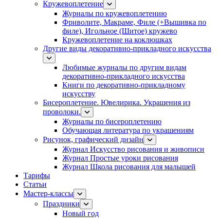
Кружевоплетение
Журналы по кружевоплетению
Фриволите, Макраме, Филе (+Вышивка по
филе), Игольное (Шитое) кружево
Кружевоплетение на коклюшках
Другие виды декоративно-прикладного искусства
Любимые журналы по другим видам
декоративно-прикладного искусства
Книги по декоративно-прикладному
искусству
Бисероплетение. Ювелирика. Украшения из
проволоки.
Журналы по бисероплетению
Обучающая литература по украшениям
Рисунок, графический дизайн
Журнал Искусство рисования и живописи
Журнал Простые уроки рисования
Журнал Школа рисования для малышей
Тарифы
Статьи
Мастер-классы
Праздники
Новый год