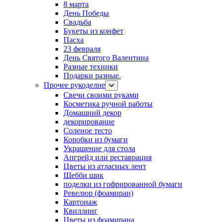
8 марта
День Победы
Свадьба
Букеты из конфет
Пасха
23 февраля
День Святого Валентина
Разные техники
Подарки разные.
Прочее рукоделие
Свечи своими руками
Косметика ручной работы
Домашний декор
декорирование
Соленое тесто
Коробки из бумаги
Украшение для стола
Апгрейд или реставрация
Цветы из атласных лент
Шебби шик
поделки из гофрированной бумаги
Ревелюр (фоамиран)
Картонаж
Квиллинг
Цветы из фоамирана