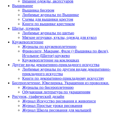
Вязание одежды, аксессуаров
Вышивание
Вышивка бисером
Любимые журналы по Вышивке
Схемы для вышивки крестом
Книги по вышивке крестиком
Шитье, пэчворк
Любимые журналы по шитью
Мягкие игрушки, куклы, одежда для кукол
Кружевоплетение
Журналы по кружевоплетению
Фриволите, Макраме, Филе (+Вышивка по филе),
Игольное (Шитое) кружево
Кружевоплетение на коклюшках
Другие виды декоративно-прикладного искусства
Любимые журналы по другим видам декоративно-
прикладного искусства
Книги по декоративно-прикладному искусству
Бисероплетение. Ювелирика. Украшения из проволоки.
Журналы по бисероплетению
Обучающая литература по украшениям
Рисунок, графический дизайн
Журнал Искусство рисования и живописи
Журнал Простые уроки рисования
Журнал Школа рисования для малышей