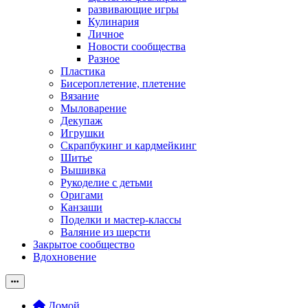
развивающие игры
Кулинария
Личное
Новости сообщества
Разное
Пластика
Бисероплетение, плетение
Вязание
Мыловарение
Декупаж
Игрушки
Скрапбукинг и кардмейкинг
Шитье
Вышивка
Рукоделие с детьми
Оригами
Канзаши
Поделки и мастер-классы
Валяние из шерсти
Закрытое сообщество
Вдохновение
Домой