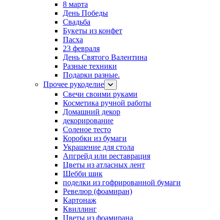
8 марта
День Победы
Свадьба
Букеты из конфет
Пасха
23 февраля
День Святого Валентина
Разные техники
Подарки разные.
Прочее рукоделие
Свечи своими руками
Косметика ручной работы
Домашний декор
декорирование
Соленое тесто
Коробки из бумаги
Украшение для стола
Апгрейд или реставрация
Цветы из атласных лент
Шебби шик
поделки из гофрированной бумаги
Ревелюр (фоамиран)
Картонаж
Квиллинг
Цветы из фоамирана