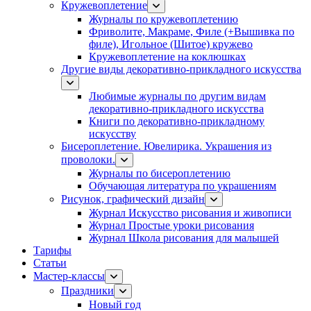
Кружевоплетение
Журналы по кружевоплетению
Фриволите, Макраме, Филе (+Вышивка по
филе), Игольное (Шитое) кружево
Кружевоплетение на коклюшках
Другие виды декоративно-прикладного искусства
Любимые журналы по другим видам
декоративно-прикладного искусства
Книги по декоративно-прикладному
искусству
Бисероплетение. Ювелирика. Украшения из
проволоки.
Журналы по бисероплетению
Обучающая литература по украшениям
Рисунок, графический дизайн
Журнал Искусство рисования и живописи
Журнал Простые уроки рисования
Журнал Школа рисования для малышей
Тарифы
Статьи
Мастер-классы
Праздники
Новый год