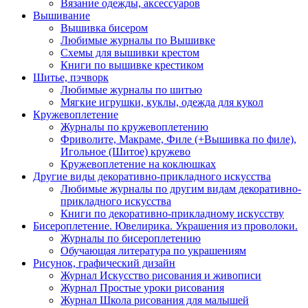
Вязание одежды, аксессуаров
Вышивание
Вышивка бисером
Любимые журналы по Вышивке
Схемы для вышивки крестом
Книги по вышивке крестиком
Шитье, пэчворк
Любимые журналы по шитью
Мягкие игрушки, куклы, одежда для кукол
Кружевоплетение
Журналы по кружевоплетению
Фриволите, Макраме, Филе (+Вышивка по филе),
Игольное (Шитое) кружево
Кружевоплетение на коклюшках
Другие виды декоративно-прикладного искусства
Любимые журналы по другим видам декоративно-
прикладного искусства
Книги по декоративно-прикладному искусству
Бисероплетение. Ювелирика. Украшения из проволоки.
Журналы по бисероплетению
Обучающая литература по украшениям
Рисунок, графический дизайн
Журнал Искусство рисования и живописи
Журнал Простые уроки рисования
Журнал Школа рисования для малышей