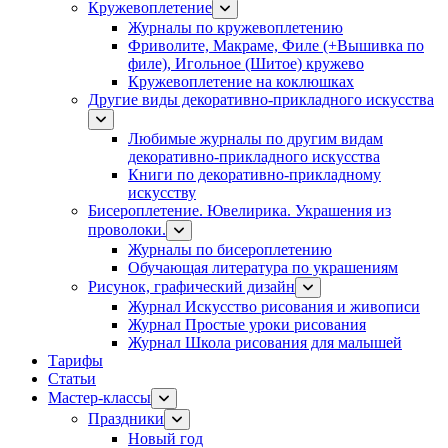
Кружевоплетение
Журналы по кружевоплетению
Фриволите, Макраме, Филе (+Вышивка по
филе), Игольное (Шитое) кружево
Кружевоплетение на коклюшках
Другие виды декоративно-прикладного искусства
Любимые журналы по другим видам
декоративно-прикладного искусства
Книги по декоративно-прикладному
искусству
Бисероплетение. Ювелирика. Украшения из
проволоки.
Журналы по бисероплетению
Обучающая литература по украшениям
Рисунок, графический дизайн
Журнал Искусство рисования и живописи
Журнал Простые уроки рисования
Журнал Школа рисования для малышей
Тарифы
Статьи
Мастер-классы
Праздники
Новый год