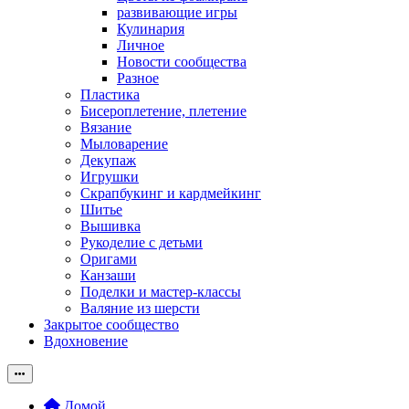
развивающие игры
Кулинария
Личное
Новости сообщества
Разное
Пластика
Бисероплетение, плетение
Вязание
Мыловарение
Декупаж
Игрушки
Скрапбукинг и кардмейкинг
Шитье
Вышивка
Рукоделие с детьми
Оригами
Канзаши
Поделки и мастер-классы
Валяние из шерсти
Закрытое сообщество
Вдохновение
Домой