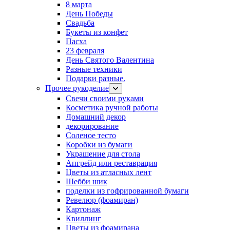
8 марта
День Победы
Свадьба
Букеты из конфет
Пасха
23 февраля
День Святого Валентина
Разные техники
Подарки разные.
Прочее рукоделие
Свечи своими руками
Косметика ручной работы
Домашний декор
декорирование
Соленое тесто
Коробки из бумаги
Украшение для стола
Апгрейд или реставрация
Цветы из атласных лент
Шебби шик
поделки из гофрированной бумаги
Ревелюр (фоамиран)
Картонаж
Квиллинг
Цветы из фоамирана