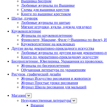
Вышивка бисером
Любимые журналы по Вышивке
Схемы для вышивки крестом
Книги по вышивке крестиком
Шитье, пэчворк
Любимые журналы по шитью
Мягкие игрушки, куклы, одежда для кукол
Кружевоплетение
Журналы по кружевоплетению
Фриволите, Макраме, Филе (+Вышивка по филе), И
Кружевоплетение на коклюшках
Другие виды декоративно-прикладного искусства
Любимые журналы по другим видам декоративно-п
Книги по декоративно-прикладному искусству
Бисероплетение. Ювелирика. Украшения из проволоки.
Журналы по бисероплетению
Обучающая литература по украшениям
Рисунок, графический дизайн
Журнал Искусство рисования и живописи
Журнал Простые уроки рисования
Журнал Школа рисования для малышей
Магазин
Нехудожественная литература
Вязание