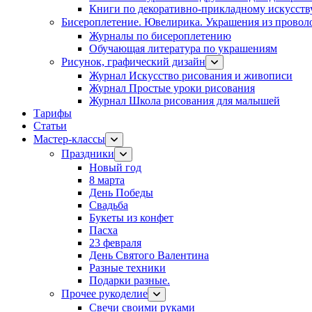
Книги по декоративно-прикладному искусств
Бисероплетение. Ювелирика. Украшения из провол
Журналы по бисероплетению
Обучающая литература по украшениям
Рисунок, графический дизайн
Журнал Искусство рисования и живописи
Журнал Простые уроки рисования
Журнал Школа рисования для малышей
Тарифы
Статьи
Мастер-классы
Праздники
Новый год
8 марта
День Победы
Свадьба
Букеты из конфет
Пасха
23 февраля
День Святого Валентина
Разные техники
Подарки разные.
Прочее рукоделие
Свечи своими руками