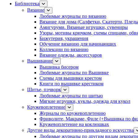
Библиотека
Вязание
Любимые журналы по вязанию
Вязание для дома (Салфетки, Скатерти, Плед
Амигуруми. Вязаные игрушки, сувениры
Узоры, мотивы крючком, схемы спицами, обвя
Бижутерия, украшения
Обучение вязанию для начинающих
Коллекции по вязанию
Вязание одежды, аксессуаров
Вышивание
Вышивка бисером
Любимые журналы по Вышивке
Схемы для вышивки крестом
Книги по вышивке крестиком
Шитье, пэчворк
Любимые журналы по шитью
Мягкие игрушки, куклы, одежда для кукол
Кружевоплетение
Журналы по кружевоплетению
Фриволите, Макраме, Филе (+Вышивка по фил
Кружевоплетение на коклюшках
Другие виды декоративно-прикладного искусства
Любимые журналы по другим видам декорати