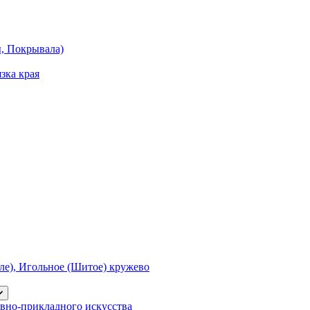
ы, Покрывала)
зка края
е), Игольное (Шитое) кружево
вно-прикладного искусства