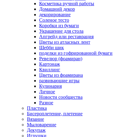
Косметика ручной работы
Домашний декор
декорирование
Соленое тесто
Коробки из бумаги
Украшение для стола
Апгрейд или реставрация
Цветы из атласных лент
Шебби шик
поделки из гофрированной бумаги
Ревелюр (фоамиран)
Картонаж
Квиллинг
Цветы из фоамирана
развивающие игры
Кулинария
Личное
Новости сообщества
Разное
Пластика
Бисероплетение, плетение
Вязание
Мыловарение
Декупаж
Игрушки