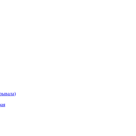
рывала)
рая