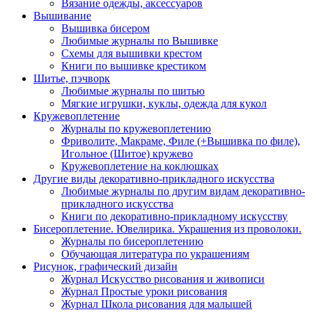
Вязание одежды, аксессуаров
Вышивание
Вышивка бисером
Любимые журналы по Вышивке
Схемы для вышивки крестом
Книги по вышивке крестиком
Шитье, пэчворк
Любимые журналы по шитью
Мягкие игрушки, куклы, одежда для кукол
Кружевоплетение
Журналы по кружевоплетению
Фриволите, Макраме, Филе (+Вышивка по филе),
Игольное (Шитое) кружево
Кружевоплетение на коклюшках
Другие виды декоративно-прикладного искусства
Любимые журналы по другим видам декоративно-
прикладного искусства
Книги по декоративно-прикладному искусству
Бисероплетение. Ювелирика. Украшения из проволоки.
Журналы по бисероплетению
Обучающая литература по украшениям
Рисунок, графический дизайн
Журнал Искусство рисования и живописи
Журнал Простые уроки рисования
Журнал Школа рисования для малышей