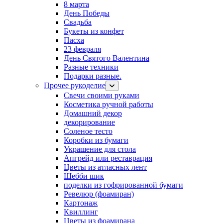
8 марта
День Победы
Свадьба
Букеты из конфет
Пасха
23 февраля
День Святого Валентина
Разные техники
Подарки разные.
Прочее рукоделие
Свечи своими руками
Косметика ручной работы
Домашний декор
декорирование
Соленое тесто
Коробки из бумаги
Украшение для стола
Апгрейд или реставрация
Цветы из атласных лент
Шебби шик
поделки из гофрированной бумаги
Ревелюр (фоамиран)
Картонаж
Квиллинг
Цветы из фоамирана