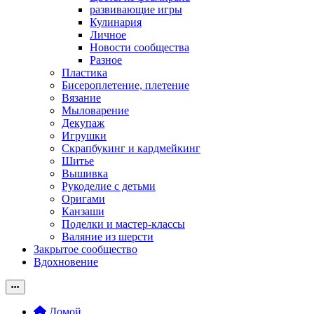
развивающие игры
Кулинария
Личное
Новости сообщества
Разное
Пластика
Бисероплетение, плетение
Вязание
Мыловарение
Декупаж
Игрушки
Скрапбукинг и кардмейкинг
Шитье
Вышивка
Рукоделие с детьми
Оригами
Канзаши
Поделки и мастер-классы
Валяние из шерсти
Закрытое сообщество
Вдохновение
Домой