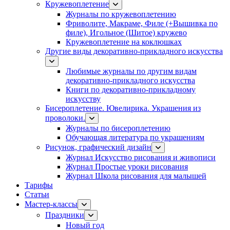
Кружевоплетение
Журналы по кружевоплетению
Фриволите, Макраме, Филе (+Вышивка по
филе), Игольное (Шитое) кружево
Кружевоплетение на коклюшках
Другие виды декоративно-прикладного искусства
Любимые журналы по другим видам
декоративно-прикладного искусства
Книги по декоративно-прикладному
искусству
Бисероплетение. Ювелирика. Украшения из
проволоки.
Журналы по бисероплетению
Обучающая литература по украшениям
Рисунок, графический дизайн
Журнал Искусство рисования и живописи
Журнал Простые уроки рисования
Журнал Школа рисования для малышей
Тарифы
Статьи
Мастер-классы
Праздники
Новый год