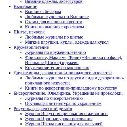
Вязание одежды, аксессуаров
Вышивание
Вышивка бисером
Любимые журналы по Вышивке
Схемы для вышивки крестом
Книги по вышивке крестиком
Шитье, пэчворк
Любимые журналы по шитью
Мягкие игрушки, куклы, одежда для кукол
Кружевоплетение
Журналы по кружевоплетению
Фриволите, Макраме, Филе (+Вышивка по филе),
Игольное (Шитое) кружево
Кружевоплетение на коклюшках
Другие виды декоративно-прикладного искусства
Любимые журналы по другим видам декоративно-
прикладного искусства
Книги по декоративно-прикладному искусству
Бисероплетение. Ювелирика. Украшения из проволоки.
Журналы по бисероплетению
Обучающая литература по украшениям
Рисунок, графический дизайн
Журнал Искусство рисования и живописи
Журнал Простые уроки рисования
Журнал Школа рисования для малышей