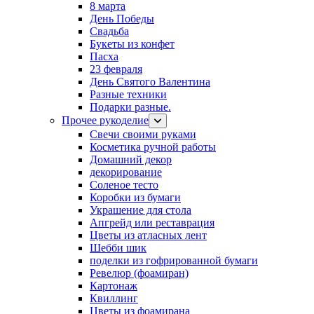
8 марта
День Победы
Свадьба
Букеты из конфет
Пасха
23 февраля
День Святого Валентина
Разные техники
Подарки разные.
Прочее рукоделие
Свечи своими руками
Косметика ручной работы
Домашний декор
декорирование
Соленое тесто
Коробки из бумаги
Украшение для стола
Апгрейд или реставрация
Цветы из атласных лент
Шебби шик
поделки из гофрированной бумаги
Ревелюр (фоамиран)
Картонаж
Квиллинг
Цветы из фоамирана