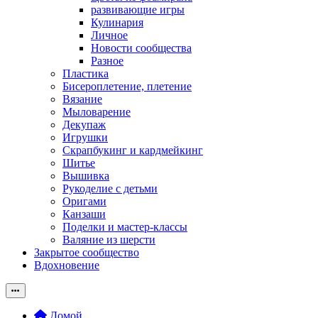
развивающие игры
Кулинария
Личное
Новости сообщества
Разное
Пластика
Бисероплетение, плетение
Вязание
Мыловарение
Декупаж
Игрушки
Скрапбукинг и кардмейкинг
Шитье
Вышивка
Рукоделие с детьми
Оригами
Канзаши
Поделки и мастер-классы
Валяние из шерсти
Закрытое сообщество
Вдохновение
Домой