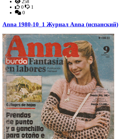
258
0
1
0
Anna 1980-10_1 Журнал Anna (испанский)