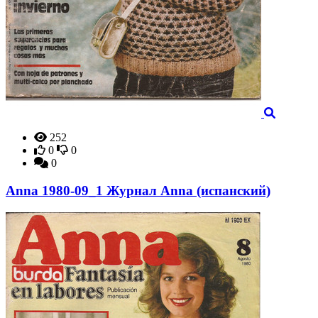
252
0
0
0
Anna 1980-09_1 Журнал Anna (испанский)